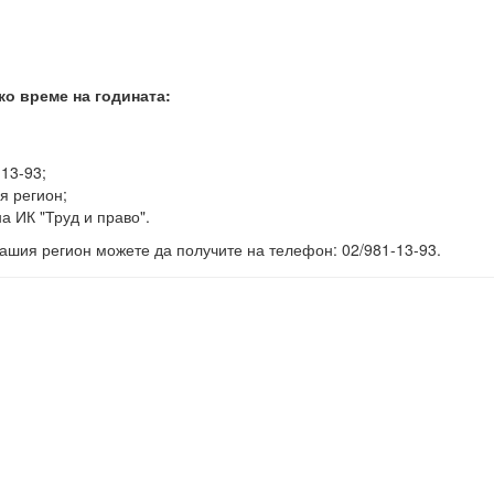
ко време на годината:
-13-93;
я регион;
а ИК "Труд и право".
ашия регион можете да получите на телефон: 02/981-13-93.