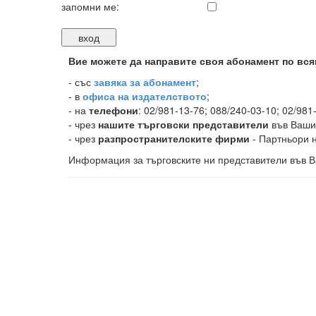
запомни ме:
Вие можете да направите своя абонамент по вся
-
със
завяка за абонамент
;
- в
офиса на издателството
;
- на
телефони
: 02/981-13-76; 088/240-03-10; 02/981
- чрез
нашите търговски представители
във Ваши
- чрез
разпространителските фирми
- Партньори н
Информация за търговските ни представители във В