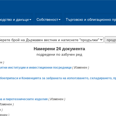
водство и данъци
Собственост
Търговско и облигационно п
Намерени 24 документа
подредени по азбучен ред
н )
дитни институции и инвестиционни посредници
( Изменен )
боеприпаси и Конвенцията за забраната на използването, складирането, п
ва и пиротехническите изделия
( Изменен )
Изменен )
 )
менен )