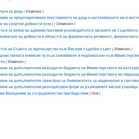
луги за деца
( Изменен )
рки за предотвратяване изоставянето на деца и настаняването им в инстит
е на спортни дейности (отм.)
( Отменен )
рати и за избор на административни ръководители в органите на съдебната
одпомагане на дейности в областта на физическата активност, физическото
ността на Съвета за партньорство към Висшия съдебен съвет
( Изменен )
едомствената комисия за възстановяване и подпомагане към Министерски
ето
( Изменен )
яване на допълнителни разходи по бюджета на Министерството на културата
яване на допълнителни разходи по бюджета на Министерството на образован
яване на допълнителен трансфер за Университета за национално и световно 
яване на допълнителни разходи/трансфери за държавните висши училища и
ка Македония за сътрудничество при бедствия
( Нов )