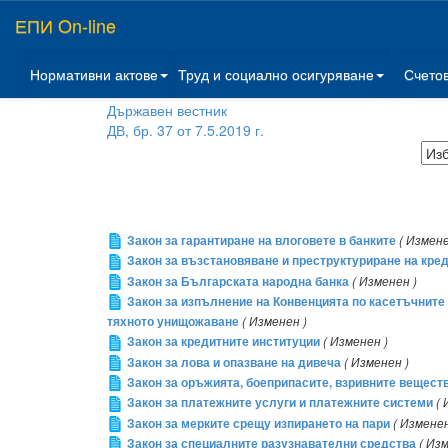
ЕПИ On-line
Нормативни актове
Труд и социално осигуряване
Счето
Държавен вестник
ДВ, бр. 37 от 7.5.2019 г.
Закон за гарантиране на влоговете в банките
( Измене
Закон за възстановяване и преструктуриране на кре
Закон за Българската народна банка
( Изменен )
Закон за изпълнение на Конвенцията по касетъчните 
тяхното унищожаване
( Изменен )
Закон за кредитните институции
( Изменен )
Закон за лова и опазване на дивеча
( Изменен )
Закон за оръжията, боеприпасите, взривните вещест
Закон за платежните услуги и платежните системи
( 
Закон за мерките срещу изпирането на пари
( Изменен
Закон за специалните разузнавателни средства
( Из