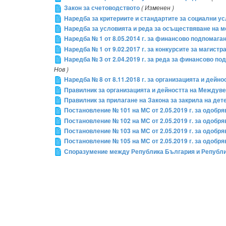
Закон за счетоводството
( Изменен )
Наредба за критериите и стандартите за социални ус
Наредба за условията и реда за осъществяване на ме
Наредба № 1 от 8.05.2014 г. за финансово подпомаган
Наредба № 1 от 9.02.2017 г. за конкурсите за магист
Наредба № 3 от 2.04.2019 г. за реда за финансово п
Нов )
Наредба № 8 от 8.11.2018 г. за организацията и дей
Правилник за организацията и дейността на Междув
Правилник за прилагане на Закона за закрила на дет
Постановление № 101 на МС от 2.05.2019 г. за одобр
Постановление № 102 на МС от 2.05.2019 г. за одобр
Постановление № 103 на МС от 2.05.2019 г. за одобр
Постановление № 105 на МС от 2.05.2019 г. за одобр
Споразумение между Република България и Републи