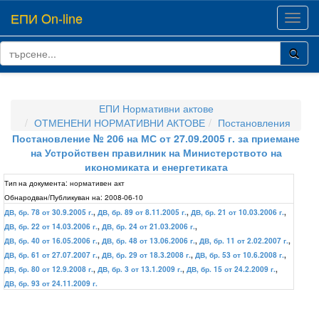
ЕПИ On-line
Toggl
navig
ЕПИ Нормативни актове
ОТМЕНЕНИ НОРМАТИВНИ АКТОВЕ
Постановления
Постановление № 206 на МС от 27.09.2005 г. за приемане
на Устройствен правилник на Министерството на
икономиката и енергетиката
Тип на документа:
нормативен акт
Обнародван/Публикуван на:
2008-06-10
ДВ, бр. 78 от 30.9.2005 г.
,
ДВ, бр. 89 от 8.11.2005 г.
,
ДВ, бр. 21 от 10.03.2006 г.
,
ДВ, бр. 22 от 14.03.2006 г.
,
ДВ, бр. 24 от 21.03.2006 г.
,
ДВ, бр. 40 от 16.05.2006 г.
,
ДВ, бр. 48 от 13.06.2006 г.
,
ДВ, бр. 11 от 2.02.2007 г.
,
ДВ, бр. 61 от 27.07.2007 г.
,
ДВ, бр. 29 от 18.3.2008 г.
,
ДВ, бр. 53 от 10.6.2008 г.
,
ДВ, бр. 80 от 12.9.2008 г.
,
ДВ, бр. 3 от 13.1.2009 г.
,
ДВ, бр. 15 от 24.2.2009 г.
,
ДВ, бр. 93 от 24.11.2009 г.