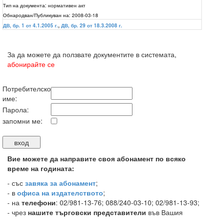
Тип на документа:
нормативен акт
Обнародван/Публикуван на:
2008-03-18
ДВ, бр. 1 от 4.1.2005 г.
,
ДВ, бр. 29 от 18.3.2008 г.
За да можете да ползвате документите в системата,
абонирайте се
Потребителско
име:
Парола:
запомни ме:
Вие можете да направите своя абонамент по всяко
време на годината:
-
със
завяка за абонамент
;
- в
офиса на издателството
;
- на
телефони
: 02/981-13-76; 088/240-03-10; 02/981-13-93;
- чрез
нашите търговски представители
във Вашия