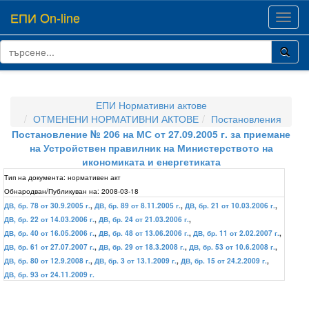
ЕПИ On-line
Toggl
navig
ЕПИ Нормативни актове
ОТМЕНЕНИ НОРМАТИВНИ АКТОВЕ
Постановления
Постановление № 206 на МС от 27.09.2005 г. за приемане
на Устройствен правилник на Министерството на
икономиката и енергетиката
Тип на документа:
нормативен акт
Обнародван/Публикуван на:
2008-03-18
ДВ, бр. 78 от 30.9.2005 г.
,
ДВ, бр. 89 от 8.11.2005 г.
,
ДВ, бр. 21 от 10.03.2006 г.
,
ДВ, бр. 22 от 14.03.2006 г.
,
ДВ, бр. 24 от 21.03.2006 г.
,
ДВ, бр. 40 от 16.05.2006 г.
,
ДВ, бр. 48 от 13.06.2006 г.
,
ДВ, бр. 11 от 2.02.2007 г.
,
ДВ, бр. 61 от 27.07.2007 г.
,
ДВ, бр. 29 от 18.3.2008 г.
,
ДВ, бр. 53 от 10.6.2008 г.
,
ДВ, бр. 80 от 12.9.2008 г.
,
ДВ, бр. 3 от 13.1.2009 г.
,
ДВ, бр. 15 от 24.2.2009 г.
,
ДВ, бр. 93 от 24.11.2009 г.