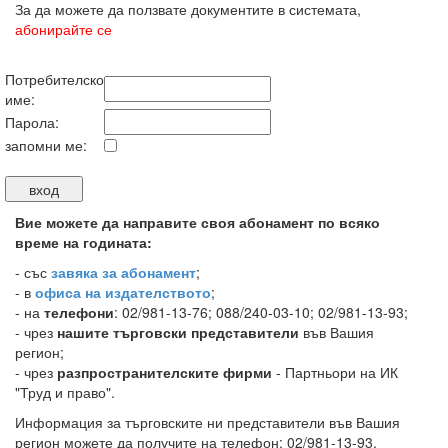
За да можете да ползвате документите в системата,
абонирайте се
Потребителско
име:
Парола:
запомни ме:
Вие можете да направите своя абонамент по всяко
време на годината:
-
със
завяка за абонамент
;
- в
офиса на издателството
;
- на
телефони
: 02/981-13-76; 088/240-03-10; 02/981-13-93;
- чрез
нашите търговски представители
във Вашия
регион;
- чрез
разпространителските фирми
- Партньори на ИК
"Труд и право".
Информация за търговските ни представители във Вашия
регион можете да получите на телефон: 02/981-13-93.