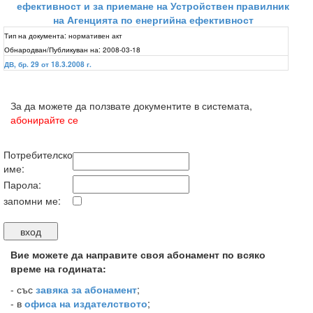
ефективност и за приемане на Устройствен правилник
на Агенцията по енергийна ефективност
Тип на документа:
нормативен акт
Обнародван/Публикуван на:
2008-03-18
ДВ, бр. 29 от 18.3.2008 г.
За да можете да ползвате документите в системата,
абонирайте се
Потребителско
име:
Парола:
запомни ме:
Вие можете да направите своя абонамент по всяко
време на годината:
-
със
завяка за абонамент
;
- в
офиса на издателството
;