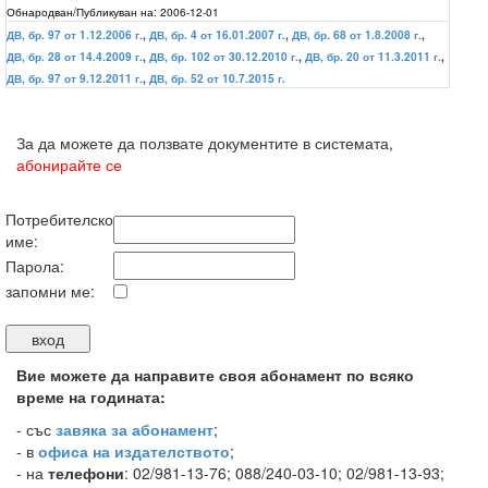
Обнародван/Публикуван на:
2006-12-01
ДВ, бр. 97 от 1.12.2006 г.
,
ДВ, бр. 4 от 16.01.2007 г.
,
ДВ, бр. 68 от 1.8.2008 г.
,
ДВ, бр. 28 от 14.4.2009 г.
,
ДВ, бр. 102 от 30.12.2010 г.
,
ДВ, бр. 20 от 11.3.2011 г.
,
ДВ, бр. 97 от 9.12.2011 г.
,
ДВ, бр. 52 от 10.7.2015 г.
За да можете да ползвате документите в системата,
абонирайте се
Потребителско
име:
Парола:
запомни ме:
Вие можете да направите своя абонамент по всяко
време на годината:
-
със
завяка за абонамент
;
- в
офиса на издателството
;
- на
телефони
: 02/981-13-76; 088/240-03-10; 02/981-13-93;