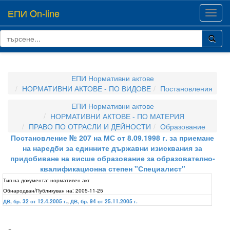
ЕПИ On-line
Toggl
navig
ЕПИ Нормативни актове
НОРМАТИВНИ АКТОВЕ - ПО ВИДОВЕ
Постановления
ЕПИ Нормативни актове
НОРМАТИВНИ АКТОВЕ - ПО МАТЕРИЯ
ПРАВО ПО ОТРАСЛИ И ДЕЙНОСТИ
Образование
Постановление № 207 на МС от 8.09.1998 г. за приемане
на наредби за единните държавни изисквания за
придобиване на висше образование за образователно-
квалификационна степен "Специалист"
Тип на документа:
нормативен акт
Обнародван/Публикуван на:
2005-11-25
ДВ, бр. 32 от 12.4.2005 г.
,
ДВ, бр. 94 от 25.11.2005 г.