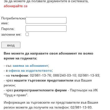
За да можете да ползвате документите в системата,
абонирайте се
Потребителско
име:
Парола:
запомни ме:
Вие можете да направите своя абонамент по всяко
време на годината:
-
със
завяка за абонамент
;
- в
офиса на издателството
;
- на
телефони
: 02/981-13-76; 088/240-03-10; 02/981-13-93;
- чрез
нашите търговски представители
във Вашия
регион;
- чрез
разпространителските фирми
- Партньори на ИК
"Труд и право".
Информация за търговските ни представители във Вашия
регион можете да получите на телефон: 02/981-13-93.