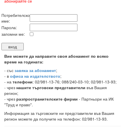
абонирайте се
Потребителско
име:
Парола:
запомни ме:
Вие можете да направите своя абонамент по всяко
време на годината:
-
със
завяка за абонамент
;
- в
офиса на издателството
;
- на
телефони
: 02/981-13-76; 088/240-03-10; 02/981-13-93;
- чрез
нашите търговски представители
във Вашия
регион;
- чрез
разпространителските фирми
- Партньори на ИК
"Труд и право".
Информация за търговските ни представители във Вашия
регион можете да получите на телефон: 02/981-13-93.