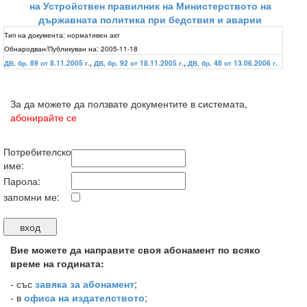
на Устройствен правилник на Министерството на
държавната политика при бедствия и аварии
Тип на документа:
нормативен акт
Обнародван/Публикуван на:
2005-11-18
ДВ, бр. 89 от 8.11.2005 г.
,
ДВ, бр. 92 от 18.11.2005 г.
,
ДВ, бр. 48 от 13.06.2006 г.
За да можете да ползвате документите в системата,
абонирайте се
Потребителско
име:
Парола:
запомни ме:
Вие можете да направите своя абонамент по всяко
време на годината:
-
със
завяка за абонамент
;
- в
офиса на издателството
;