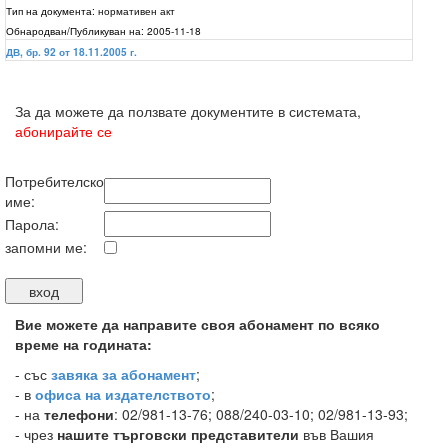
Тип на документа:
нормативен акт
Обнародван/Публикуван на:
2005-11-18
ДВ, бр. 92 от 18.11.2005 г.
За да можете да ползвате документите в системата,
абонирайте се
Потребителско
име:
Парола:
запомни ме:
Вие можете да направите своя абонамент по всяко
време на годината:
-
със
завяка за абонамент
;
- в
офиса на издателството
;
- на
телефони
: 02/981-13-76; 088/240-03-10; 02/981-13-93;
- чрез
нашите търговски представители
във Вашия