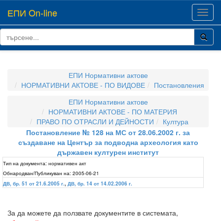
ЕПИ On-line
Toggl
navig
ЕПИ Нормативни актове
НОРМАТИВНИ АКТОВЕ - ПО ВИДОВЕ
Постановления
ЕПИ Нормативни актове
НОРМАТИВНИ АКТОВЕ - ПО МАТЕРИЯ
ПРАВО ПО ОТРАСЛИ И ДЕЙНОСТИ
Култура
Постановление № 128 на МС от 28.06.2002 г. за
създаване на Център за подводна археология като
държавен културен институт
Тип на документа:
нормативен акт
Обнародван/Публикуван на:
2005-06-21
ДВ, бр. 51 от 21.6.2005 г.
,
ДВ, бр. 14 от 14.02.2006 г.
За да можете да ползвате документите в системата,