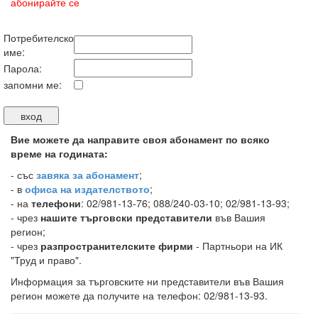
абонирайте се
Потребителско
име:
Парола:
запомни ме:
Вие можете да направите своя абонамент по всяко
време на годината:
-
със
завяка за абонамент
;
- в
офиса на издателството
;
- на
телефони
: 02/981-13-76; 088/240-03-10; 02/981-13-93;
- чрез
нашите търговски представители
във Вашия
регион;
- чрез
разпространителските фирми
- Партньори на ИК
"Труд и право".
Информация за търговските ни представители във Вашия
регион можете да получите на телефон: 02/981-13-93.