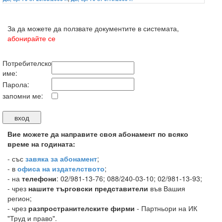
За да можете да ползвате документите в системата,
абонирайте се
Потребителско
име:
Парола:
запомни ме:
Вие можете да направите своя абонамент по всяко
време на годината:
-
със
завяка за абонамент
;
- в
офиса на издателството
;
- на
телефони
: 02/981-13-76; 088/240-03-10; 02/981-13-93;
- чрез
нашите търговски представители
във Вашия
регион;
- чрез
разпространителските фирми
- Партньори на ИК
"Труд и право".