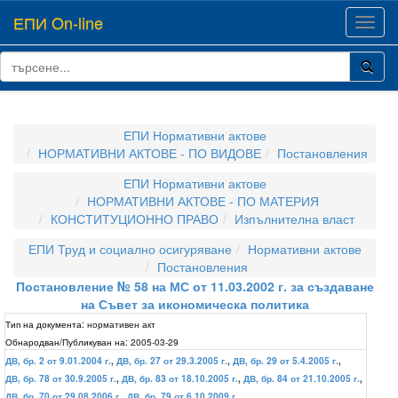
ЕПИ On-line
Toggl
navig
ЕПИ Нормативни актове
НОРМАТИВНИ АКТОВЕ - ПО ВИДОВЕ
Постановления
ЕПИ Нормативни актове
НОРМАТИВНИ АКТОВЕ - ПО МАТЕРИЯ
КОНСТИТУЦИОННО ПРАВО
Изпълнителна власт
ЕПИ Труд и социално осигуряване
Нормативни актове
Постановления
Постановление № 58 на МС от 11.03.2002 г. за създаване
на Съвет за икономическа политика
Тип на документа:
нормативен акт
Обнародван/Публикуван на:
2005-03-29
ДВ, бр. 2 от 9.01.2004 г.
,
ДВ, бр. 27 от 29.3.2005 г.
,
ДВ, бр. 29 от 5.4.2005 г.
,
ДВ, бр. 78 от 30.9.2005 г.
,
ДВ, бр. 83 от 18.10.2005 г.
,
ДВ, бр. 84 от 21.10.2005 г.
,
ДВ, бр. 70 от 29.08.2006 г.
,
ДВ, бр. 79 от 6.10.2009 г.