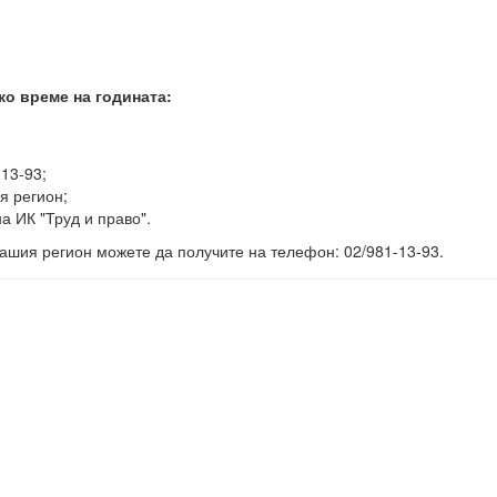
ко време на годината:
-13-93;
я регион;
а ИК "Труд и право".
ашия регион можете да получите на телефон: 02/981-13-93.