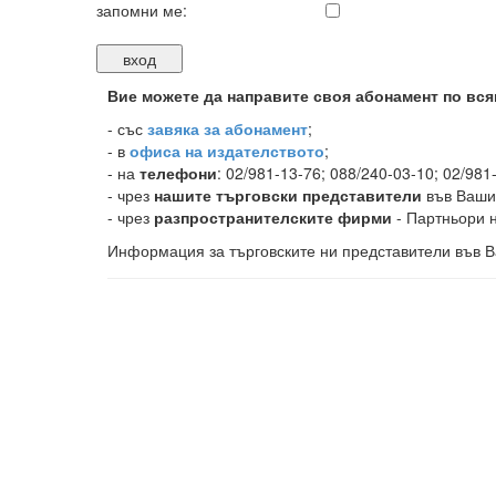
запомни ме:
Вие можете да направите своя абонамент по вся
-
със
завяка за абонамент
;
- в
офиса на издателството
;
- на
телефони
: 02/981-13-76; 088/240-03-10; 02/981
- чрез
нашите търговски представители
във Ваши
- чрез
разпространителските фирми
- Партньори н
Информация за търговските ни представители във В