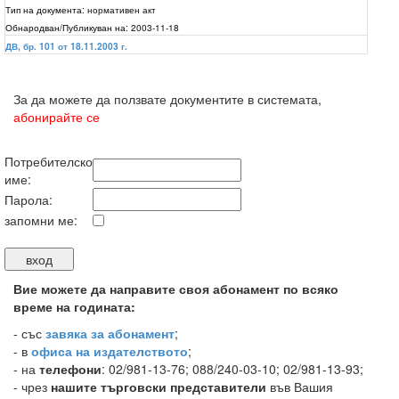
Тип на документа:
нормативен акт
Обнародван/Публикуван на:
2003-11-18
ДВ, бр. 101 от 18.11.2003 г.
За да можете да ползвате документите в системата,
абонирайте се
Потребителско
име:
Парола:
запомни ме:
Вие можете да направите своя абонамент по всяко
време на годината:
-
със
завяка за абонамент
;
- в
офиса на издателството
;
- на
телефони
: 02/981-13-76; 088/240-03-10; 02/981-13-93;
- чрез
нашите търговски представители
във Вашия