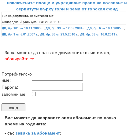
изключените площи и учредяване право на ползване и
сервитути върху гори и земи от горския фонд
Тип на документа:
нормативен акт
Обнародван/Публикуван на:
2003-11-18
ДВ, бр. 101 от 18.11.2003 г.
,
ДВ, бр. 39 от 12.05.2004 г.
,
ДВ, бр. 6 от 18.1.2005 г.
,
ДВ, бр. 1 от 5.01.2007 г.
,
ДВ, бр. 38 от 21.5.2010 г.
,
ДВ, бр. 63 от 16.8.2011 г.
За да можете да ползвате документите в системата,
абонирайте се
Потребителско
име:
Парола:
запомни ме:
Вие можете да направите своя абонамент по всяко
време на годината:
-
със
завяка за абонамент
;