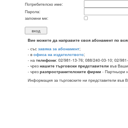
Потребителско име:
Парола:
запомни ме:
Вие можете да направите своя абонамент по вся
-
със
завяка за абонамент
;
- в
офиса на издателството
;
- на
телефони
: 02/981-13-76; 088/240-03-10; 02/981
- чрез
нашите търговски представители
във Ваши
- чрез
разпространителските фирми
- Партньори н
Информация за търговските ни представители във В