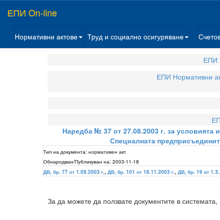
ЕПИ On-line
Нормативни актове
Труд и социално осигуряване
Счето
ЕПИ 
ЕПИ Нормативни а
ЕП
Наредба № 37 от 27.08.2003 г. за условият
Специалната предприсъедините
Тип на документа:
нормативен акт
Обнародван/Публикуван на:
2003-11-18
ДВ, бр. 77 от 1.09.2003 г,
,
ДВ, бр. 101 от 18.11.2003 г.
,
ДВ, бр. 19 от 1.3.
За да можете да ползвате документите в системата,