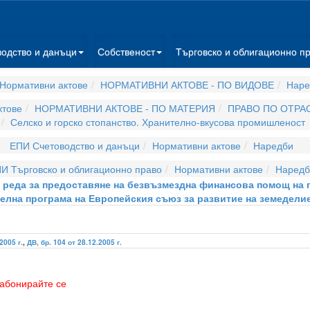
водство и данъци
Собственост
Търговско и облигационно п
Нормативни актове
НОРМАТИВНИ АКТОВЕ - ПО ВИДОВЕ
Наре
ктове
НОРМАТИВНИ АКТОВЕ - ПО МАТЕРИЯ
ПРАВО ПО ОТРА
Селско и горско стопанство. Хранително-вкусова промишленост
ЕПИ Счетоводство и данъци
Нормативни актове
Наредби
И Търговско и облигационно право
Нормативни актове
Наредб
а и реда за предоставяне на безвъзмездна финансова помощ на
лна програма на Европейския съюз за развитие на земеделие
2005 г.
,
ДВ, бр. 104 от 28.12.2005 г.
абонирайте се