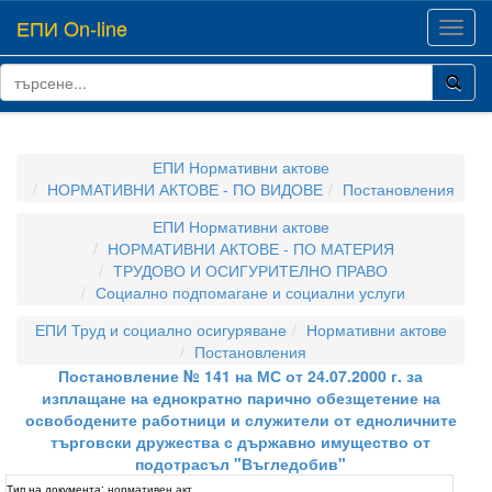
ЕПИ On-line
Toggl
navig
ЕПИ Нормативни актове
НОРМАТИВНИ АКТОВЕ - ПО ВИДОВЕ
Постановления
ЕПИ Нормативни актове
НОРМАТИВНИ АКТОВЕ - ПО МАТЕРИЯ
ТРУДОВО И ОСИГУРИТЕЛНО ПРАВО
Социално подпомагане и социални услуги
ЕПИ Труд и социално осигуряване
Нормативни актове
Постановления
Постановление № 141 на МС от 24.07.2000 г. за
изплащане на еднократно парично обезщетение на
освободените работници и служители от едноличните
търговски дружества с държавно имущество от
подотрасъл "Въгледобив"
Тип на документа:
нормативен акт