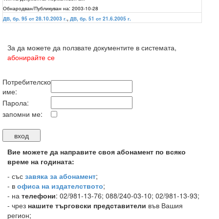
Обнародван/Публикуван на:
2003-10-28
ДВ, бр. 95 от 28.10.2003 г.
,
ДВ, бр. 51 от 21.6.2005 г.
За да можете да ползвате документите в системата,
абонирайте се
Потребителско
име:
Парола:
запомни ме:
Вие можете да направите своя абонамент по всяко
време на годината:
-
със
завяка за абонамент
;
- в
офиса на издателството
;
- на
телефони
: 02/981-13-76; 088/240-03-10; 02/981-13-93;
- чрез
нашите търговски представители
във Вашия
регион;