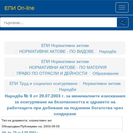
ЕПИ On-line
Toggl
navig
ЕПИ Нормативни актове
НОРМАТИВНИ АКТОВЕ - ПО ВИДОВЕ
Наредби
ЕПИ Нормативни актове
НОРМАТИВНИ АКТОВЕ - ПО МАТЕРИЯ
ПРАВО ПО ОТРАСЛИ И ДЕЙНОСТИ
Образование
ЕПИ Труд и социално осигуряване
Нормативни актове
Наредби
Наредба № 9 от 29.07.2003 г. за минималните изисквания
за осигуряване на безопасността и здравето на
работещите при добиване на подземни богатства чрез
сондиране
Тип на документа:
нормативен акт
Обнародван/Публикуван на:
2003-09-05
ДВ, бр. 79 от 5.09.2003 г.