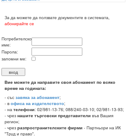
За да можете да ползвате документите в системата,
абонирайте се
Потребителско
име:
Парола:
запомни ме:
Вие можете да направите своя абонамент по всяко
време на годината:
-
със
завяка за абонамент
;
- в
офиса на издателството
;
- на
телефони
: 02/981-13-76; 088/240-03-10; 02/981-13-93;
- чрез
нашите търговски представители
във Вашия
регион;
- чрез
разпространителските фирми
- Партньори на ИК
"Труд и право".