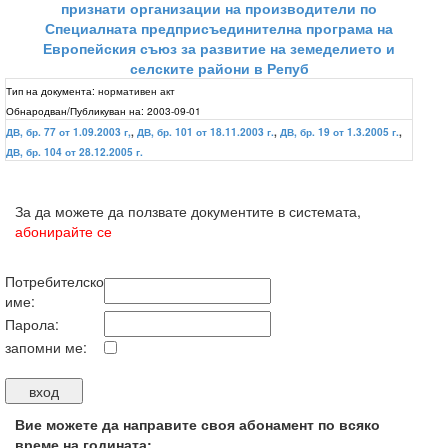
признати организации на производители по
Специалната предприсъединителна програма на
Европейския съюз за развитие на земеделието и
селските райони в Репуб
Тип на документа:
нормативен акт
Обнародван/Публикуван на:
2003-09-01
ДВ, бр. 77 от 1.09.2003 г,
,
ДВ, бр. 101 от 18.11.2003 г.
,
ДВ, бр. 19 от 1.3.2005 г.
,
ДВ, бр. 104 от 28.12.2005 г.
За да можете да ползвате документите в системата,
абонирайте се
Потребителско
име:
Парола:
запомни ме:
Вие можете да направите своя абонамент по всяко
време на годината: