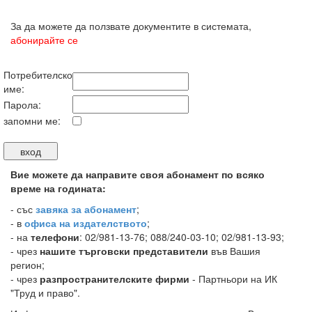
За да можете да ползвате документите в системата,
абонирайте се
Потребителско
име:
Парола:
запомни ме:
Вие можете да направите своя абонамент по всяко
време на годината:
-
със
завяка за абонамент
;
- в
офиса на издателството
;
- на
телефони
: 02/981-13-76; 088/240-03-10; 02/981-13-93;
- чрез
нашите търговски представители
във Вашия
регион;
- чрез
разпространителските фирми
- Партньори на ИК
"Труд и право".