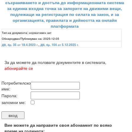
съхраняването и достъпа до информационната система
за единна входна точка за запорите на движими вещи,
подлежащи на регистрация по силата на закон, и за
организацията, правилата и дейността на онлайн
платформата
Тип на документа:
нормативен акт
Обнародван/Публикуван на:
2025-12-05
ДВ, бр. 35 от 18.4.2023 г.
,
ДВ, бр. 104 от 5.12.2025 г.
За да можете да ползвате документите в системата,
абонирайте се
Потребителско
име:
Парола:
запомни ме:
Вие можете да направите своя абонамент по всяко
време на годината: