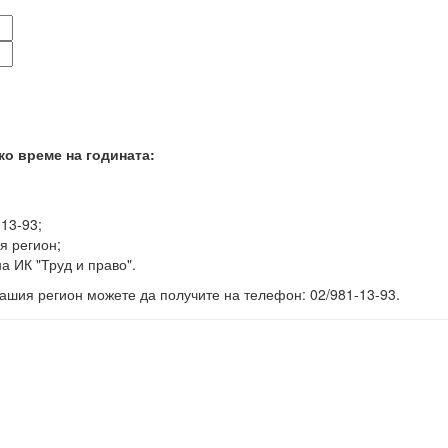
ко време на годината:
-13-93;
я регион;
а ИК "Труд и право".
ашия регион можете да получите на телефон: 02/981-13-93.