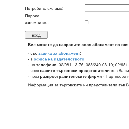
Потребителско име:
Парола:
запомни ме:
Вие можете да направите своя абонамент по вся
-
със
завяка за абонамент
;
- в
офиса на издателството
;
- на
телефони
: 02/981-13-76; 088/240-03-10; 02/981
- чрез
нашите търговски представители
във Ваши
- чрез
разпространителските фирми
- Партньори н
Информация за търговските ни представители във В