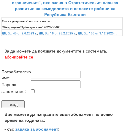
ограничения", включена в Стратегическия план за
развитие на земеделието и селските райони на
Република Българи
Тип на документа:
нормативен акт
Обнародван/Публикуван на:
2023-06-02
ДВ, бр. 48 от 2.6.2023 г.
,
ДВ, бр. 16 от 25.2.2025 г.
,
ДВ, бр. 106 от 9.12.2025 г.
За да можете да ползвате документите в системата,
абонирайте се
Потребителско
име:
Парола:
запомни ме:
Вие можете да направите своя абонамент по всяко
време на годината:
-
със
завяка за абонамент
;