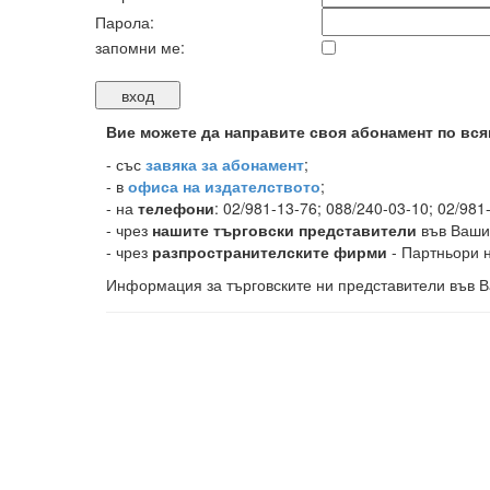
Парола:
запомни ме:
Вие можете да направите своя абонамент по вся
-
със
завяка за абонамент
;
- в
офиса на издателството
;
- на
телефони
: 02/981-13-76; 088/240-03-10; 02/981
- чрез
нашите търговски представители
във Ваши
- чрез
разпространителските фирми
- Партньори н
Информация за търговските ни представители във В