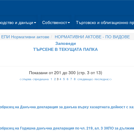
водство и данъци
Собственост
Търговско и облигационно п
ЕПИ Нормативни актове
НОРМАТИВНИ АКТОВЕ - ПО ВИДОВЕ
Заповеди
ТЪРСЕНЕ В ТЕКУЩАТА ПАПКА
Показани от 201 до 300 (стр. 3 от 13)
<<първа
<предишна
1
2
3
4
5
6
7
8
следваща>
последна>>
 образец на Данъчна декларация за данъка върху хазартната дейност с х
 образец на Годишна данъчна декларация по чл. 219, ал. 3 ЗКПО за дълж