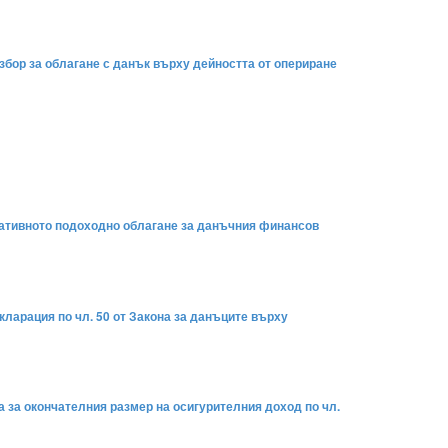
избор за облагане с данък върху дейността от опериране
оративното подоходно облагане за данъчния финансов
екларация по чл. 50 от Закона за данъците върху
ка за окончателния размер на осигурителния доход по чл.