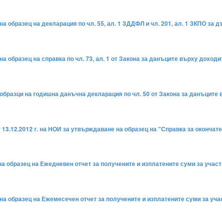
на образец на декларация по чл. 55, ал. 1 ЗДДФЛ и чл. 201, ал. 1 ЗКПО за
на образец на справка по чл. 73, ал. 1 от Закона за данъците върху доход
образци на годишна данъчна декларация по чл. 50 от Закона за данъците 
 13.12.2012 г. на НОИ за утвърждаване на образец на "Справка за окончат
а образец на Ежедневен отчет за получените и изплатените суми за участ
на образец на Ежемесечен отчет за получените и изплатените суми за учас