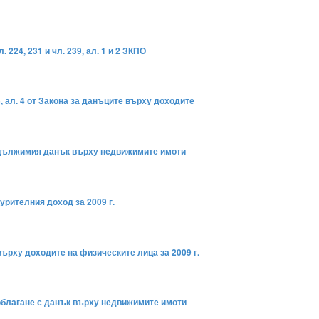
24, 231 и чл. 239, ал. 1 и 2 ЗКПО
, ал. 4 от Закона за данъците върху доходите
за дължимия данък върху недвижимите имоти
урителния доход за 2009 г.
върху доходите на физическите лица за 2009 г.
а облагане с данък върху недвижимите имоти