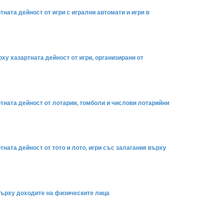
ната дейност от игри с игрални автомати и игри в
рху хазартната дейност от игри, организирани от
ртната дейност от лотарии, томболи и числови лотарийни
ната дейност от тото и лото, игри със залагания върху
 върху доходите на физическите лица