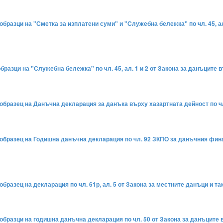
образци на "Сметка за изплатени суми" и "Служебна бележка" по чл. 45, а
бразци на "Служебна бележка" по чл. 45, ал. 1 и 2 от Закона за данъците
бразец на Данъчна декларация за данъка върху хазартната дейност по чл. 22
е образец на Годишна данъчна декларация по чл. 92 ЗКПО за данъчния фи
бразец на декларация по чл. 61р, ал. 5 от Закона за местните данъци и та
образци на годишна данъчна декларация по чл. 50 от Закона за данъците 