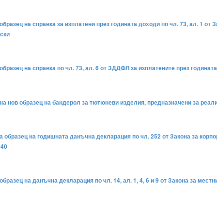
образец на справка за изплатени през годината доходи по чл. 73, ал. 1 от
оски
образец на справка по чл. 73, ал. 6 от ЗДДФЛ за изплатените през година
 на нов образец на бандерол за тютюневи изделия, предназначени за реал
на образец на годишната данъчна декларация по чл. 252 от Закона за кор
040
бразец на данъчна декларация по чл. 14, ал. 1, 4, 6 и 9 от Закона за мест