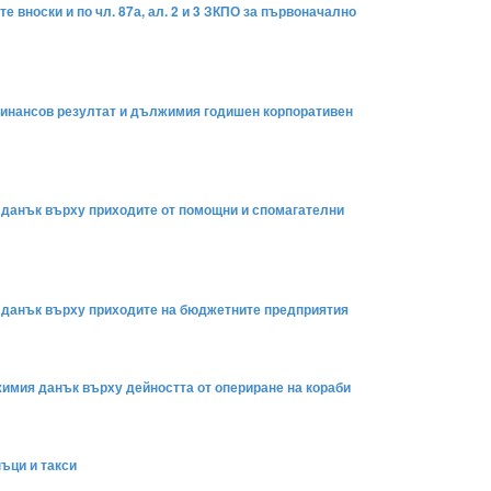
 вноски и по чл. 87а, ал. 2 и 3 ЗКПО за първоначално
 финансов резултат и дължимия годишен корпоративен
я данък върху приходите от помощни и спомагателни
я данък върху приходите на бюджетните предприятия
лжимия данък върху дейността от опериране на кораби
ъци и такси