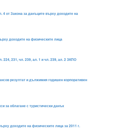
л. 4 от Закона за данъците върху доходите на
 върху доходите на физическите лица
4, 231, чл. 239, ал. 1 и чл. 239, ал. 2 ЗКПО
нансов резултат и дължимия годишен корпоративен
кси за облагане с туристически данък
върху доходите на физическите лица за 2011 г.