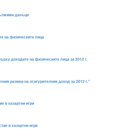
 дължими данъци
ите на физическите лица
върху доходите на физическите лица за 2012 г.
елния размер на осигурителния доход за 2012 г."
ие в хазартни игри
тие в хазартни игри