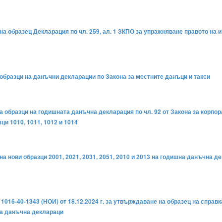
на образец Декларация по чл. 259, ал. 1 ЗКПО за упражняване правото на 
 образци на данъчни декларации по Закона за местните данъци и такси
на образци на годишната данъчна декларация по чл. 92 от Закона за корп
и 1010, 1011, 1012 и 1014
а нови образци 2001, 2021, 2031, 2051, 2010 и 2013 на годишна данъчна д
1016-40-1343 (НОИ) от 18.12.2024 г. за утвърждаване на образец на справ
ата данъчна деклараци