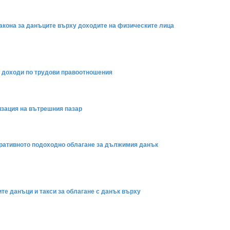
 Закона за данъците върху доходите на физическите лица
та доходи по трудови правоотношения
изация на вътрешния пазар
поративното подоходно облагане за дължимия данък
ните данъци и такси за облагане с данък върху