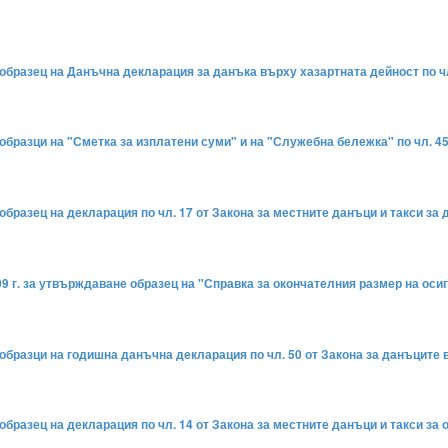
бразец на Данъчна декларация за данъка върху хазартната дейност по чл. 2
образци на "Сметка за изплатени суми" и на "Служебна бележка" по чл. 45
 образец на декларация по чл. 17 от Закона за местните данъци и такси 
09 г. за утвърждаване образец на "Справка за окончателния размер на осиг
образци на годишна данъчна декларация по чл. 50 от Закона за данъците 
образец на декларация по чл. 14 от Закона за местните данъци и такси з