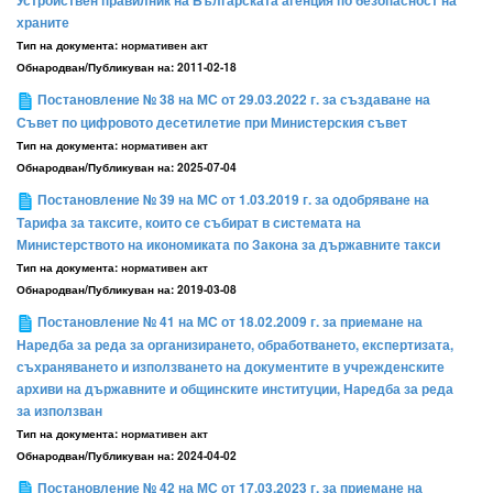
Устройствен правилник на Българската агенция по безопасност на
храните
Тип на документа:
нормативен акт
Обнародван/Публикуван на:
2011-02-18
Постановление № 38 на МС от 29.03.2022 г. за създаване на
Съвет по цифровото десетилетие при Министерския съвет
Тип на документа:
нормативен акт
Обнародван/Публикуван на:
2025-07-04
Постановление № 39 на МС от 1.03.2019 г. за одобряване на
Тарифа за таксите, които се събират в системата на
Министерството на икономиката по Закона за държавните такси
Тип на документа:
нормативен акт
Обнародван/Публикуван на:
2019-03-08
Постановление № 41 на МС от 18.02.2009 г. за приемане на
Наредба за реда за организирането, обработването, експертизата,
съхраняването и използването на документите в учрежденските
архиви на държавните и общинските институции, Наредба за реда
за използван
Тип на документа:
нормативен акт
Обнародван/Публикуван на:
2024-04-02
Постановление № 42 на МС от 17.03.2023 г. за приемане на