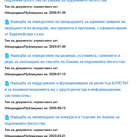
подземни богатства по Закона за подземните богатства
Тип на документа:
нормативен акт
Обнародван/Публикуван на:
2026-01-30
Наредба за определяне на процедурите за администриране на
нередности по фондове, инструменти и програми, съфинансирани
от Европейския съюз
Тип на документа:
нормативен акт
Обнародван/Публикуван на:
2024-01-30
Наредба за определяне на размера, условията, сроковете и
реда за заплащане на таксите по Закона за подземните богатства
Тип на документа:
нормативен акт
Обнародван/Публикуван на:
2026-01-15
Наредба за поддържане и функциониране на регистър БУЛСТАТ
и за взаимоотношенията му с други регистри и информационни
системи (отм.)
Тип на документа:
нормативен акт
Обнародван/Публикуван на:
2005-08-12
Наредба за провеждане на конкурси и търгове по Закона за
подземните богатства
Тип на документа:
нормативен акт
Обнародван/Публикуван на:
2023-03-21