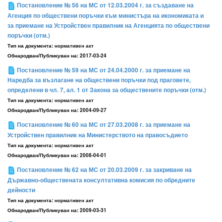
Постановление № 56 на МС от 12.03.2004 г. за създаване на
Агенция по обществени поръчки към министъра на икономиката и
за приемане на Устройствен правилник на Агенцията по обществени
поръчки (отм.)
Тип на документа:
нормативен акт
Обнародван/Публикуван на:
2017-03-24
Постановление № 59 на МС от 24.04.2000 г. за приемане на
Наредба за възлагане на обществени поръчки под праговете,
определени в чл. 7, ал. 1 от Закона за обществените поръчки (отм.)
Тип на документа:
нормативен акт
Обнародван/Публикуван на:
2004-09-27
Постановление № 60 на МС от 27.03.2008 г. за приемане на
Устройствен правилник на Министерството на правосъдието
Тип на документа:
нормативен акт
Обнародван/Публикуван на:
2008-04-01
Постановление № 62 на МС от 20.03.2009 г. за закриване на
Държавно-обществената консултативна комисия по обредните
дейности
Тип на документа:
нормативен акт
Обнародван/Публикуван на:
2009-03-31