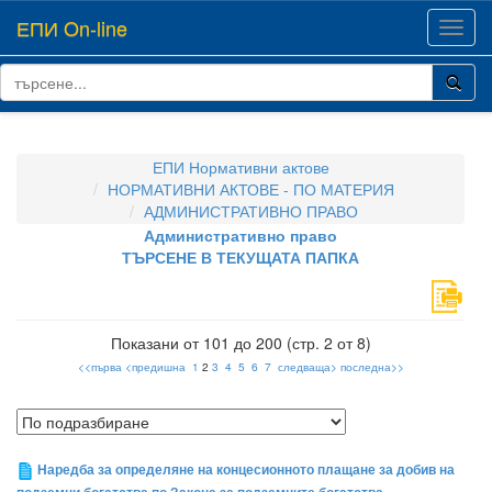
ЕПИ On-line
Toggl
navig
ЕПИ Нормативни актове
НОРМАТИВНИ АКТОВЕ - ПО МАТЕРИЯ
АДМИНИСТРАТИВНО ПРАВО
Административно право
ТЪРСЕНЕ В ТЕКУЩАТА ПАПКА
Показани от 101 до 200 (стр. 2 от 8)
<<първа
<предишна
1
2
3
4
5
6
7
следваща>
последна>>
Наредба за определяне на концесионното плащане за добив на