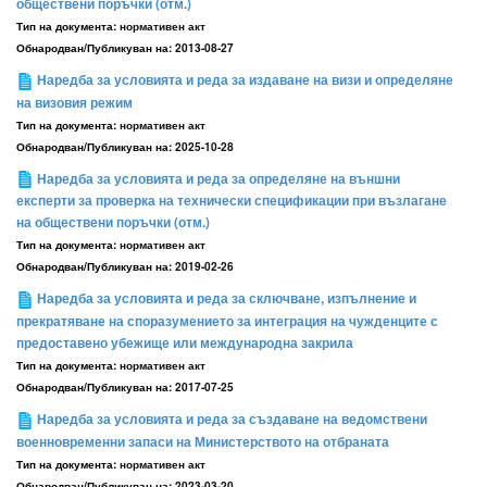
обществени поръчки (отм.)
Тип на документа:
нормативен акт
Обнародван/Публикуван на:
2013-08-27
Наредба за условията и реда за издаване на визи и определяне
на визовия режим
Тип на документа:
нормативен акт
Обнародван/Публикуван на:
2025-10-28
Наредба за условията и реда за определяне на външни
експерти за проверка на технически спецификации при възлагане
на обществени поръчки (отм.)
Тип на документа:
нормативен акт
Обнародван/Публикуван на:
2019-02-26
Наредба за условията и реда за сключване, изпълнение и
прекратяване на споразумението за интеграция на чужденците с
предоставено убежище или международна закрила
Тип на документа:
нормативен акт
Обнародван/Публикуван на:
2017-07-25
Наредба за условията и реда за създаване на ведомствени
военновременни запаси на Министерството на отбраната
Тип на документа:
нормативен акт
Обнародван/Публикуван на:
2023-03-20