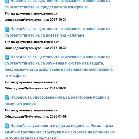
Наредба за съществените изисквания и оценяване на
съответствието на средствата за измерване
Тип на документа:
нормативен акт
Обнародван/Публикуван на:
2017-10-31
Наредба за съществените изисквания и оценяване на
съответствието на съдовете под налягане
Тип на документа:
нормативен акт
Обнародван/Публикуван на:
2017-10-31
Наредба за съществените изисквания и оценяване на
съответствието на съоръжения и системи за защита,
предназначени за използване в потенциално експлозивна
атмосфера
Тип на документа:
нормативен акт
Обнародван/Публикуван на:
2017-10-31
Наредба за удостоверенията за електронен подпис в
администрациите
Тип на документа:
нормативен акт
Обнародван/Публикуван на:
2026-01-09
Наредба за условията и реда за водене на Регистър на
административните структури и на актовете на органите на
изпълнителната власт (отм.)