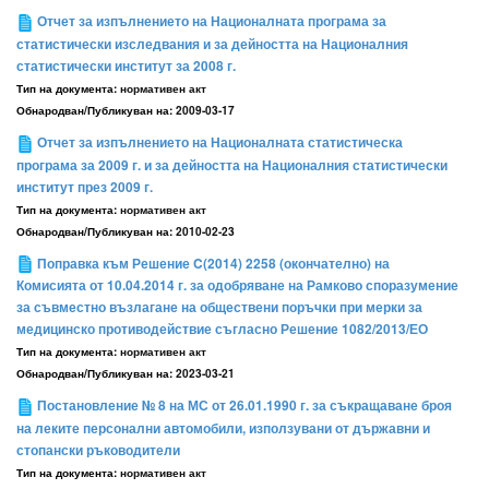
Отчет за изпълнението на Националната програма за
статистически изследвания и за дейността на Националния
статистически институт за 2008 г.
Тип на документа:
нормативен акт
Обнародван/Публикуван на:
2009-03-17
Отчет за изпълнението на Националната статистическа
програма за 2009 г. и за дейността на Националния статистически
институт през 2009 г.
Тип на документа:
нормативен акт
Обнародван/Публикуван на:
2010-02-23
Поправка към Решение C(2014) 2258 (окончателно) на
Комисията от 10.04.2014 г. за одобряване на Рамково споразумение
за съвместно възлагане на обществени поръчки при мерки за
медицинско противодействие съгласно Решение 1082/2013/ЕО
Тип на документа:
нормативен акт
Обнародван/Публикуван на:
2023-03-21
Постановление № 8 на МС от 26.01.1990 г. за съкращаване броя
на леките персонални автомобили, използувани от държавни и
стопански ръководители
Тип на документа:
нормативен акт