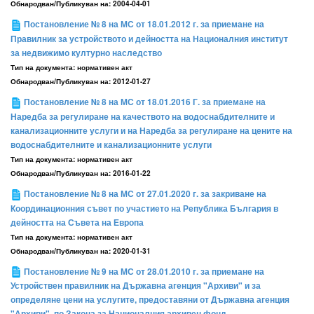
Обнародван/Публикуван на:
2004-04-01
Постановление № 8 на МС от 18.01.2012 г. за приемане на
Правилник за устройството и дейността на Националния институт
за недвижимо културно наследство
Тип на документа:
нормативен акт
Обнародван/Публикуван на:
2012-01-27
Постановление № 8 на МС от 18.01.2016 Г. за приемане на
Наредба за регулиране на качеството на водоснабдителните и
канализационните услуги и на Наредба за регулиране на цените на
водоснабдителните и канализационните услуги
Тип на документа:
нормативен акт
Обнародван/Публикуван на:
2016-01-22
Постановление № 8 на МС от 27.01.2020 г. за закриване на
Координационния съвет по участието на Република България в
дейността на Съвета на Европа
Тип на документа:
нормативен акт
Обнародван/Публикуван на:
2020-01-31
Постановление № 9 на МС от 28.01.2010 г. за приемане на
Устройствен правилник на Държавна агенция "Архиви" и за
определяне цени на услугите, предоставяни от Държавна агенция
"Архиви", по Закона за Националния архивен фонд