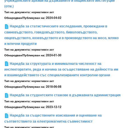
учрежденските архиви на държавните и общинските институции
(отм.)
Тип на документа:
нормативен акт
Обнародван/Публикуван на:
2024-04-02
Наредба за статистическите изследвания, провеждани в
свиневъдството, говедовъдството, биволовъдството,
овцевъдството, козевъдството и в производството на месо, мляко
и млечни продукти
Тип на документа:
нормативен акт
Обнародван/Публикуван на:
2024-01-30
Наредба за структурата и минималната численост на
инспекторатите, реда и начина за осъществяване на дейността им
и взаимодействието със специализираните контролни органи
Тип на документа:
нормативен акт
Обнародван/Публикуван на:
2018-06-08
Наредба за студентските стажове в държавната администрация
Тип на документа:
нормативен акт
Обнародван/Публикуван на:
2023-12-12
Наредба за съществените изисквания и оценяване на
съответствието за електромагнитна съвместимост
Тип на документа:
нормативен акт