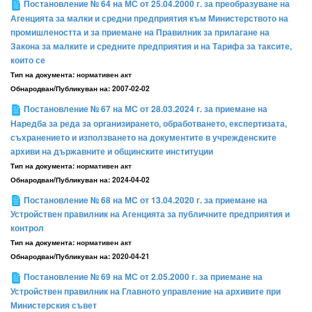
Постановление № 64 на МС от 25.04.2000 г. за преобразуване на
Агенцията за малки и средни предприятия към Министерството на
промишлеността и за приемане на Правилник за прилагане на
Закона за малките и средните предприятия и на Тарифа за таксите,
които се
Тип на документа:
нормативен акт
Обнародван/Публикуван на:
2007-02-02
Постановление № 67 на МС от 28.03.2024 г. за приемане на
Наредба за реда за организирането, обработването, експертизата,
съхранението и използването на документите в учрежденските
архиви на държавните и общинските институции
Тип на документа:
нормативен акт
Обнародван/Публикуван на:
2024-04-02
Постановление № 68 на МС от 13.04.2020 г. за приемане на
Устройствен правилник на Агенцията за публичните предприятия и
контрол
Тип на документа:
нормативен акт
Обнародван/Публикуван на:
2020-04-21
Постановление № 69 на МС от 2.05.2000 г. за приемане на
Устройствен правилник на Главното управление на архивите при
Министерския съвет