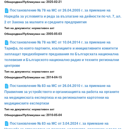
Обнародван/Публикуван на:
2025-02-21
Постановление № 78 на МС от 26.04.2005 г. за приемане на
Наредба за условията и реда за възлагане на дейности по чл. 7, ал.
2 от Закона за малките и средните предприятия
Тип на документа:
нормативен акт
Обнародван/Публикуван на:
2005-05-03
Постановление № 78 на МС от 10.04.2014 г. за приемане на
Тарифа, по която партиите, коалициите и инициативните комитети
заплащат предизборните предавания по Българската национална
телевизия и Българското национално радио и техните регионални
центрове
Тип на документа:
нормативен акт
Обнародван/Публикуван на:
2014-04-15
Постановление № 83 на МС от 26.04.2010 г. за приемане на
Правилник за устройството и организацията на работа на органите
на медицинската експертиза и на регионалните картотеки на
медицинските експертизи
Тип на документа:
нормативен акт
Обнародван/Публикуван на:
2010-05-04
Постановление № 83 на МС от 3.04.2024 г. за приемане на