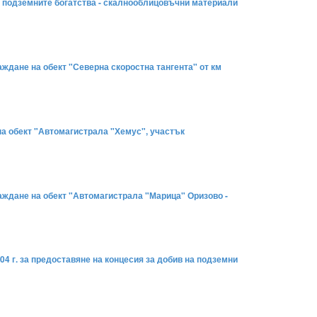
а за подземните богатства - скалнооблицовъчни материали
раждане на обект "Северна скоростна тангента" от км
 на обект "Автомагистрала "Хемус", участък
граждане на обект "Автомагистрала "Марица" Оризово -
04 г. за предоставяне на концесия за добив на подземни