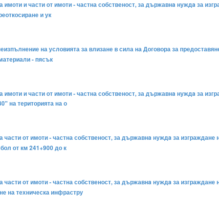
а имоти и части от имоти - частна собственост, за държавнa нуждa за изгр
реоткосиране и ук
неизпълнение на условията за влизане в сила на Договора за предоставяне
 материали - пясък
на имоти и части от имоти - частна собственост, за държавнa нуждa за изг
80" на територията на о
на части от имоти - частна собственост, за държавнa нуждa за изграждане
бол от км 241+900 до к
а части от имоти - частна собственост, за държавнa нуждa за изграждане 
ане на техническа инфрастру