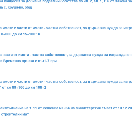
на концесия за добив на подземни богатства по чл. 2, ал. 1, т. 6 от Закон
на с. Крушево, общ
а имоти и части от имоти - частна собственост, за държавнa нуждa за изг
м 0+000 до км 15+100" н
на части от имоти - частна собственост, за държавнa нуждa за изграждане
 и Временна връзка с път I-7 при
на имоти и части от имоти - частна собственост, за държавнa нуждa за из
 от км 89+100 до км 108+2
неизпълнение на т. 11 от Решение № 964 на Министерския съвет от 10.12.20
 - строителни мат