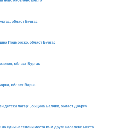
на ново населено място
ургас, област Бургас
бщина Приморско, област Бургас
Созопол, област Бургас
Варна, област Варна
ден детски лагер", община Балчик, област Добрич
е на едни населени места към други населени места