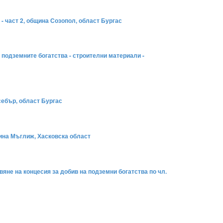
 - част 2, община Созопол, област Бургас
за подземните богатства - строителни материали -
себър, област Бургас
щина Мъглиж, Хасковска област
вяне на концесия за добив на подземни богатства по чл.