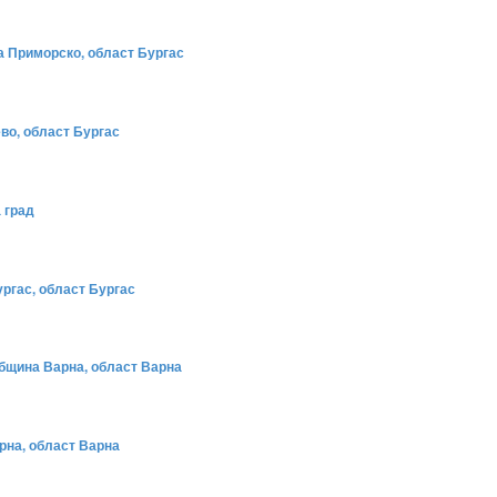
на Приморско, област Бургас
ево, област Бургас
 град
ургас, област Бургас
 община Варна, област Варна
арна, област Варна