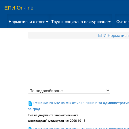
ЕПИ On-line
Нормативни актове
Труд и социално осигуряване
Счето
ЕПИ Нормативни
Решение № 692 на МС от 25.09.2006 г. за администрат
за град
Тип на документа:
нормативен акт
Обнародван/Публикуван на:
2006-10-13