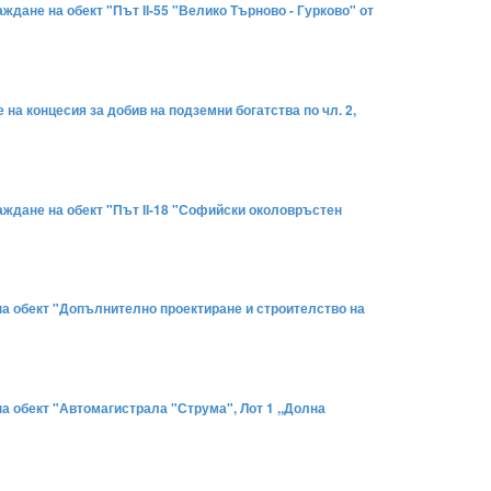
аждане на обект "Път ІІ-55 "Велико Търново - Гурково" от
 на концесия за добив на подземни богатства по чл. 2,
раждане на обект "Път ІІ-18 "Софийски околовръстен
 на обект "Допълнително проектиране и строителство на
на обект "Автомагистрала "Струма", Лот 1 ,,Долна