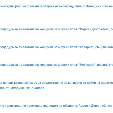
ивно-териториална промянa в oбщина Асеновград, област Пловдив - присъ
 процедура за възлагане на концесия за морски плаж "Варна - централен",
 процедура за възлагане на концесия за морски плаж "Каварна", община Ка
 процедура за възлагане на концесия за морски плаж "Робинзон", община Н
на неприсъствен конкурс за предоставяне на концесия за добив на подземни 
ити, от находище "Вълчаново
ивно-териториални промени в границите на общините Аврен и Девня, област