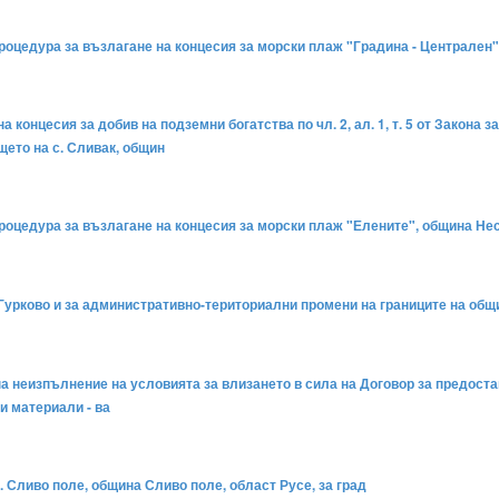
процедура за възлагане на концесия за морски плаж "Градина - Централен"
а концесия за добив на подземни богатства по чл. 2, ал. 1, т. 5 от Закона 
щето на с. Сливак, общин
 процедура за възлагане на концесия за морски плаж "Елените", община Не
а Гурково и за административно-териториални промени на границите на об
на неизпълнение на условията за влизането в сила на Договор за предоста
ни материали - ва
с. Сливо поле, община Сливо поле, област Русе, за град