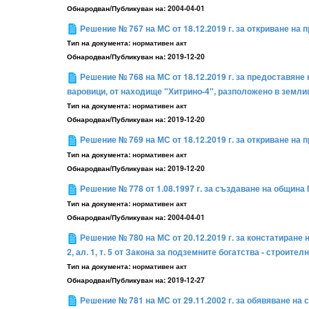
Обнародван/Публикуван на:
2004-04-01
Решение № 767 на МС от 18.12.2019 г. за откриване на 
Тип на документа:
нормативен акт
Обнародван/Публикуван на:
2019-12-20
Решение № 768 на МС от 18.12.2019 г. за предоставяне н
варовици, от находище "Хитрино-4", разположено в земли
Тип на документа:
нормативен акт
Обнародван/Публикуван на:
2019-12-20
Решение № 769 на МС от 18.12.2019 г. за откриване на
Тип на документа:
нормативен акт
Обнародван/Публикуван на:
2019-12-20
Решение № 778 от 1.08.1997 г. за създаване на общин
Тип на документа:
нормативен акт
Обнародван/Публикуван на:
2004-04-01
Решение № 780 на МС от 20.12.2019 г. за констатиране 
2, ал. 1, т. 5 от Закона за подземните богатства - строител
Тип на документа:
нормативен акт
Обнародван/Публикуван на:
2019-12-27
Решение № 781 на МС от 29.11.2002 г. за обявяване на 