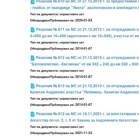
Решение № 810 на МС от 27.12.2019 г. за предоставяне 
- гнайси, от находище "Умата", разположено в землището 
Тип на документа:
нормативен акт
Обнародван/Публикуван на:
2020-01-03
Решение № 811 на МС от 21.12.2013 г. за отчуждаване н
0+000 до км 16+400 (идентичен с км 16+540), участък от к
Тип на документа:
нормативен акт
Обнародван/Публикуван на:
2014-01-07
Решение № 812 на МС от 21.12.2013 г. за отчуждаване 
"Белокопитово - Каспичан" от км 342 + 240 до км 350 + 000
Тип на документа:
нормативен акт
Обнародван/Публикуван на:
2014-01-07
Решение № 813 на МС от 21.12.2013 г. за отчуждаване 
Капитан Андреево, участък "Любимец - Капитан Андреево"
Тип на документа:
нормативен акт
Обнародван/Публикуван на:
2014-01-07
Решение № 813 на МС от 19.11.2021 г. за констатиране 
богатства по чл. 2, т. 5 от Закона за подземните богатства
Тип на документа:
нормативен акт
Обнародван/Публикуван на:
2021-11-23