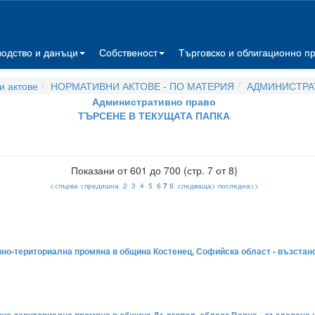
водство и данъци
Собственост
Търговско и облигационно п
 актове
НОРМАТИВНИ АКТОВЕ - ПО МАТЕРИЯ
АДМИНИСТРА
Административно право
ТЪРСЕНЕ В ТЕКУЩАТА ПАПКА
Показани от 601 до 700 (стр. 7 от 8)
<<първа
<предишна
2
3
4
5
6
7
8
следваща>
последна>>
ивно-териториална промяна в община Костенец, Софийска област - възстан