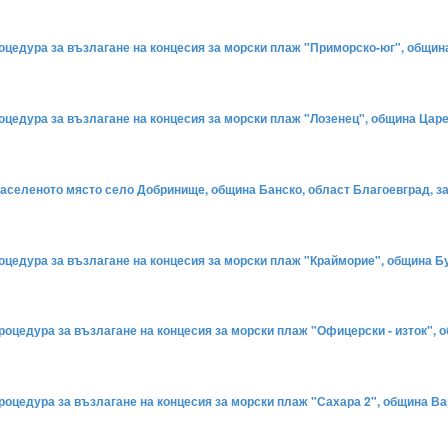
процедура за възлагане на концесия за морски плаж "Приморско-юг", общи
процедура за възлагане на концесия за морски плаж "Лозенец", община Цар
 населеното място село Добринище, община Банско, област Благоевград, за
процедура за възлагане на концесия за морски плаж "Крайморие", община Б
 процедура за възлагане на концесия за морски плаж "Офицерски - изток",
 процедура за възлагане на концесия за морски плаж "Сахара 2", община В