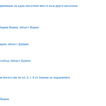
единяване на едно населено място към друго населено
 община Варна, област Варна
варна, област Добрич
есебър, област Бургас
богатства по чл. 2, т. 6 от Закона за подземните
 Варна