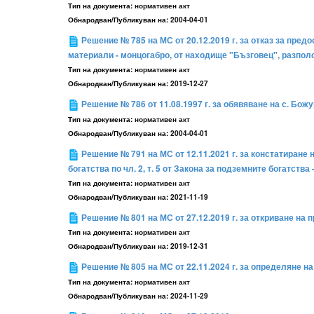
Тип на документа:
нормативен акт
Обнародван/Публикуван на:
2004-04-01
Решение № 785 на МС от 20.12.2019 г. за отказ за предо
материали - монцогабро, от находище "Бъзговец", разпол
Тип на документа:
нормативен акт
Обнародван/Публикуван на:
2019-12-27
Решение № 786 от 11.08.1997 г. за обявяване на с. Бо
Тип на документа:
нормативен акт
Обнародван/Публикуван на:
2004-04-01
Решение № 791 на МС от 12.11.2021 г. за констатиране 
богатства по чл. 2, т. 5 от Закона за подземните богатства
Тип на документа:
нормативен акт
Обнародван/Публикуван на:
2021-11-19
Решение № 801 на МС от 27.12.2019 г. за откриване на
Тип на документа:
нормативен акт
Обнародван/Публикуван на:
2019-12-31
Решение № 805 на МС от 22.11.2024 г. за определяне н
Тип на документа:
нормативен акт
Обнародван/Публикуван на:
2024-11-29