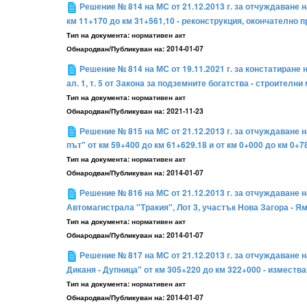
Решение № 814 на МС от 21.12.2013 г. за отчуждаване н
км 11+170 до км 31+561,10 - реконструкция, окончателно п
Тип на документа:
нормативен акт
Обнародван/Публикуван на:
2014-01-07
Решение № 814 на МС от 19.11.2021 г. за констатиране 
ал. 1, т. 5 от Закона за подземните богатства - строителни
Тип на документа:
нормативен акт
Обнародван/Публикуван на:
2021-11-23
Решение № 815 на МС от 21.12.2013 г. за отчуждаване 
път" от км 59+400 до км 61+629.18 и от км 0+000 до км 0+7
Тип на документа:
нормативен акт
Обнародван/Публикуван на:
2014-01-07
Решение № 816 на МС от 21.12.2013 г. за отчуждаване 
Автомагистрала "Тракия", Лот 3, участък Нова Загора - Ям
Тип на документа:
нормативен акт
Обнародван/Публикуван на:
2014-01-07
Решение № 817 на МС от 21.12.2013 г. за отчуждаване н
Диканя - Дупница" от км 305+220 до км 322+000 - изместв
Тип на документа:
нормативен акт
Обнародван/Публикуван на:
2014-01-07