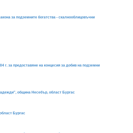
от Закона за подземните богатства - скалнооблицовъчни
04 г. за предоставяне на концесия за добив на подземни
 надежди", община Несебър, област Бургас
 област Бургас