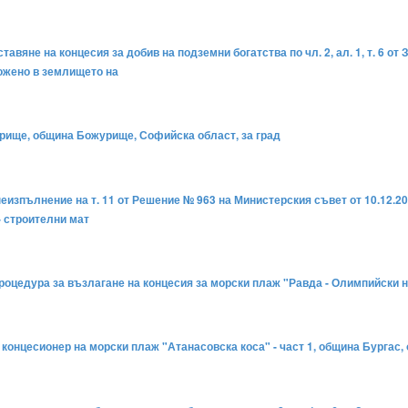
ставяне на концесия за добив на подземни богатства по чл. 2, ал. 1, т. 6 
ожено в землището на
журище, община Божурище, Софийска област, за град
неизпълнение на т. 11 от Решение № 963 на Министерския съвет от 10.12.20
 - строителни мат
 процедура за възлагане на концесия за морски плаж "Равда - Олимпийски
а концесионер на морски плаж "Атанасовска коса" - част 1, община Бургас,