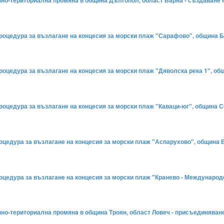
ивно-териториална промяна в община Дългопол, област Варна - създаване 
 процедура за възлагане на концесия за морски плаж "Сарафово", община Б
 процедура за възлагане на концесия за морски плаж "Дяволска река 1", о
 процедура за възлагане на концесия за морски плаж "Каваци-юг", община 
процедура за възлагане на концесия за морски плаж "Аспарухово", община 
процедура за възлагане на концесия за морски плаж "Кранево - Междунаро
ивно-териториална промянa в oбщина Троян, област Ловеч - присъединяван