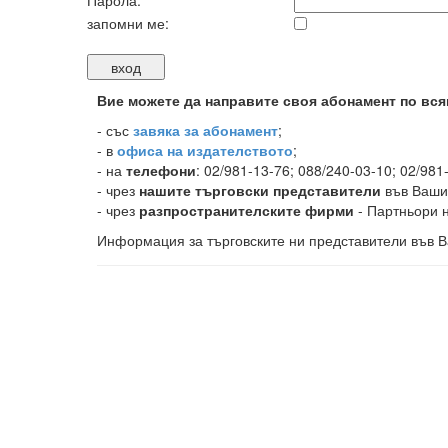
Парола:
запомни ме:
Вие можете да направите своя абонамент по вся
-
със
завяка за абонамент
;
- в
офиса на издателството
;
- на
телефони
: 02/981-13-76; 088/240-03-10; 02/981
- чрез
нашите търговски представители
във Ваши
- чрез
разпространителските фирми
- Партньори н
Информация за търговските ни представители във В