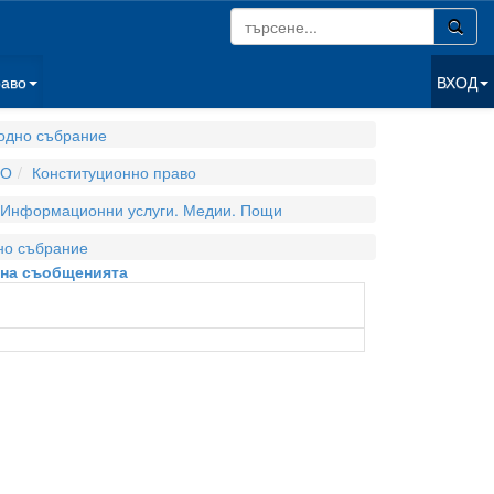
раво
ВХОД
одно събрание
ВО
Конституционно право
Информационни услуги. Медии. Пощи
но събрание
е на съобщенията