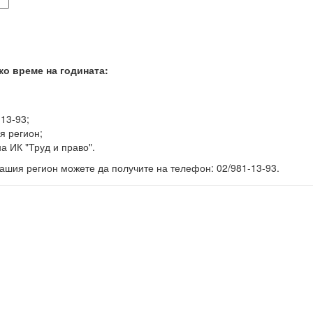
ко време на годината:
-13-93;
я регион;
а ИК "Труд и право".
ашия регион можете да получите на телефон: 02/981-13-93.