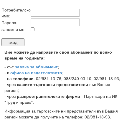
Потребителско
име:
Парола:
запомни ме:
Вие можете да направите своя абонамент по всяко
време на годината:
-
със
завяка за абонамент
;
- в
офиса на издателството
;
- на
телефони
: 02/981-13-76; 088/240-03-10; 02/981-13-93;
- чрез
нашите търговски представители
във Вашия
регион;
- чрез
разпространителските фирми
- Партньори на ИК
"Труд и право".
Информация за търговските ни представители във Вашия
регион можете да получите на телефон: 02/981-13-93.