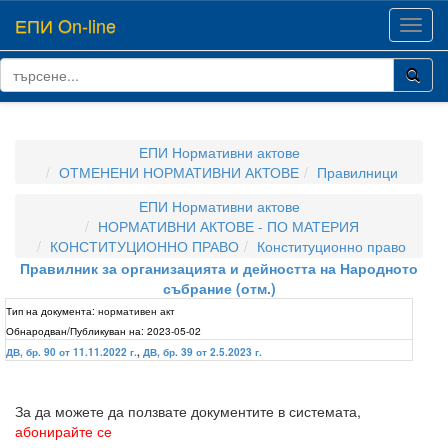
ЕПИ On-line
Toggl
navig
ЕПИ Нормативни актове
ОТМЕНЕНИ НОРМАТИВНИ АКТОВЕ
Правилници
ЕПИ Нормативни актове
НОРМАТИВНИ АКТОВЕ - ПО МАТЕРИЯ
КОНСТИТУЦИОННО ПРАВО
Конституционно право
Правилник за организацията и дейността на Народното
събрание (отм.)
Тип на документа:
нормативен акт
Обнародван/Публикуван на:
2023-05-02
ДВ, бр. 90 от 11.11.2022 г.
,
ДВ, бр. 39 от 2.5.2023 г.
За да можете да ползвате документите в системата,
абонирайте се