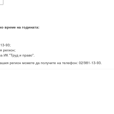
ко време на годината:
-13-93;
я регион;
а ИК "Труд и право".
ашия регион можете да получите на телефон: 02/981-13-93.