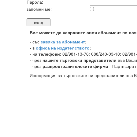
Парола:
запомни ме:
Вие можете да направите своя абонамент по вся
-
със
завяка за абонамент
;
- в
офиса на издателството
;
- на
телефони
: 02/981-13-76; 088/240-03-10; 02/981
- чрез
нашите търговски представители
във Ваши
- чрез
разпространителските фирми
- Партньори н
Информация за търговските ни представители във В