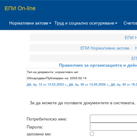
ЕПИ On-line
Нормативни актове
Труд и социално осигуряване
Счето
ЕПИ Н
ЕПИ Нормативни актове
ЕП
Правилник за организацията и дей
Тип на документа:
нормативен акт
Обнародван/Публикуван на:
2003-02-14
ДВ, бр. 15 от 14.02.2003 г.
,
ДВ, бр. 48 от 13.06.2006 г.
,
ДВ, бр. 40 от 18.
За да можете да ползвате документите в системата,
Потребителско име:
Парола:
запомни ме: