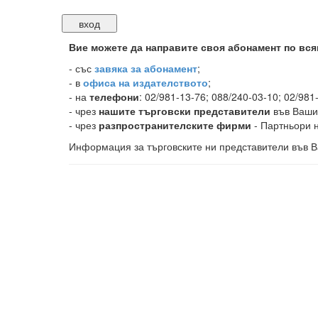
Вие можете да направите своя абонамент по вся
-
със
завяка за абонамент
;
- в
офиса на издателството
;
- на
телефони
: 02/981-13-76; 088/240-03-10; 02/981
- чрез
нашите търговски представители
във Ваши
- чрез
разпространителските фирми
- Партньори н
Информация за търговските ни представители във В