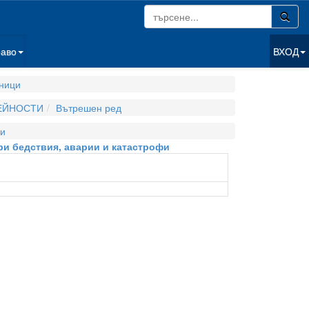
раво
ВХОД
ници
ДЕЙНОСТИ
Вътрешен ред
и
ри бедствия, аварии и катастрофи