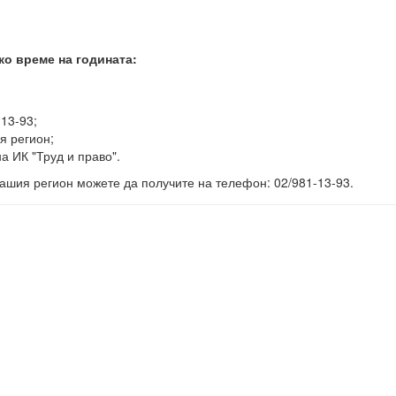
ко време на годината:
-13-93;
я регион;
а ИК "Труд и право".
ашия регион можете да получите на телефон: 02/981-13-93.