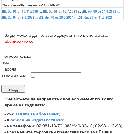
Обнародван/Публикуван на:
2021-07-13
ДВ, бр. 95 от 16.11.2018 г.
,
ДВ, бр. 58 от 13.7.2021 г.
,
ДВ, бр. 80 от 24.9.2021 г.
,
ДВ, бр. 64 от 9.8.2022 г.
,
ДВ, бр. 70 от 20.8.2024 г.
,
ДВ, бр. 20 от 11.3.2025 г.
За да можете да ползвате документите в системата,
абонирайте се
Потребителско
име:
Парола:
запомни ме:
Вие можете да направите своя абонамент по всяко
време на годината:
-
със
завяка за абонамент
;
- в
офиса на издателството
;
- на
телефони
: 02/981-13-76; 088/240-03-10; 02/981-13-93;
- чрез
нашите търговски представители
във Вашия