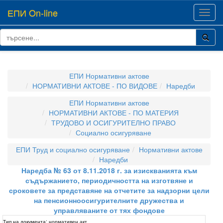
ЕПИ On-line
Toggl
navig
ЕПИ Нормативни актове
НОРМАТИВНИ АКТОВЕ - ПО ВИДОВЕ
Наредби
ЕПИ Нормативни актове
НОРМАТИВНИ АКТОВЕ - ПО МАТЕРИЯ
ТРУДОВО И ОСИГУРИТЕЛНО ПРАВО
Социално осигуряване
ЕПИ Труд и социално осигуряване
Нормативни актове
Наредби
Наредба № 63 от 8.11.2018 г. за изискванията към
съдържанието, периодичността на изготвяне и
сроковете за представяне на отчетите за надзорни цели
на пенсионноосигурителните дружества и
управляваните от тях фондове
Тип на документа:
нормативен акт