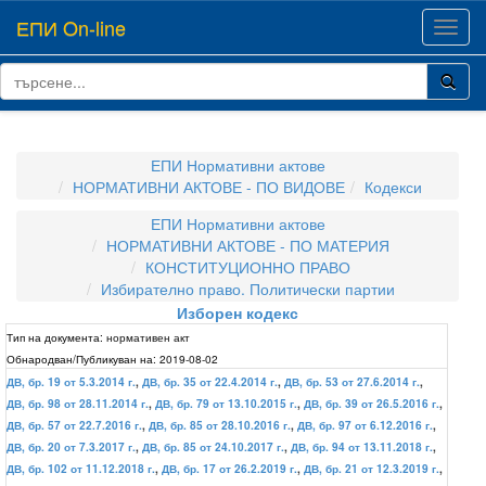
ЕПИ On-line
Toggl
navig
ЕПИ Нормативни актове
НОРМАТИВНИ АКТОВЕ - ПО ВИДОВЕ
Кодекси
ЕПИ Нормативни актове
НОРМАТИВНИ АКТОВЕ - ПО МАТЕРИЯ
КОНСТИТУЦИОННО ПРАВО
Избирателно право. Политически партии
Изборен кодекс
Тип на документа:
нормативен акт
Обнародван/Публикуван на:
2019-08-02
ДВ, бр. 19 от 5.3.2014 г.
,
ДВ, бр. 35 от 22.4.2014 г.
,
ДВ, бр. 53 от 27.6.2014 г.
,
ДВ, бр. 98 от 28.11.2014 г.
,
ДВ, бр. 79 от 13.10.2015 г.
,
ДВ, бр. 39 от 26.5.2016 г.
,
ДВ, бр. 57 от 22.7.2016 г.
,
ДВ, бр. 85 от 28.10.2016 г.
,
ДВ, бр. 97 от 6.12.2016 г.
,
ДВ, бр. 20 от 7.3.2017 г.
,
ДВ, бр. 85 от 24.10.2017 г.
,
ДВ, бр. 94 от 13.11.2018 г.
,
ДВ, бр. 102 от 11.12.2018 г.
,
ДВ, бр. 17 от 26.2.2019 г.
,
ДВ, бр. 21 от 12.3.2019 г.
,