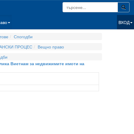
раво
ВХОД
тове
Спогодби
ДАНСКИ ПРОЦЕС
Вещно право
одби
лика Виетнам за недвижимите имоти на