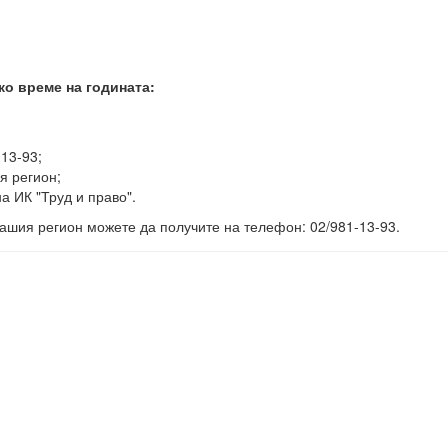
ко време на годината:
-13-93;
я регион;
а ИК "Труд и право".
ашия регион можете да получите на телефон: 02/981-13-93.