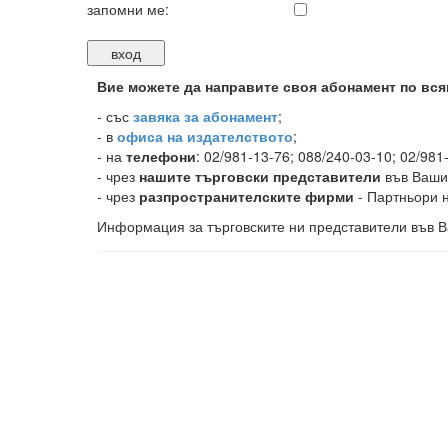
запомни ме:
Вие можете да направите своя абонамент по вся
-
със
завяка за абонамент
;
- в
офиса на издателството
;
- на
телефони
: 02/981-13-76; 088/240-03-10; 02/981
- чрез
нашите търговски представители
във Ваши
- чрез
разпространителските фирми
- Партньори н
Информация за търговските ни представители във В