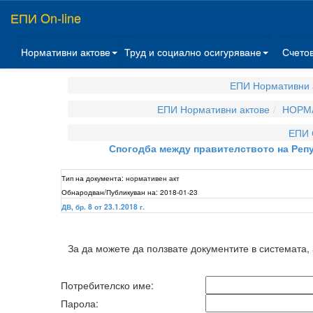
ЕПИ On-line
Нормативни актове
Труд и социално осигуряване
Счето
ЕПИ Нормативни 
ЕПИ Нормативни актове
НОРМА
ЕПИ 
Спогодба между правителството на Реп
Тип на документа:
нормативен акт
Обнародван/Публикуван на:
2018-01-23
ДВ, бр. 8 от 23.1.2018 г.
За да можете да ползвате документите в системата,
Потребителско име:
Парола: