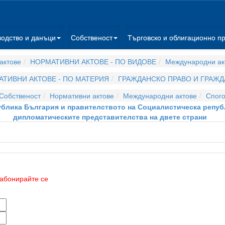
водство и данъци
Собственост
Търговско и облигационно п
актове
НОРМАТИВНИ АКТОВЕ - ПО ВИДОВЕ
Международни ак
ТИВНИ АКТОВЕ - ПО МАТЕРИЯ
ГРАЖДАНСКО ПРАВО И ГРАЖ
Собственост
Нормативни актове
Международни актове
Спог
ублика България и правителството на Социалистическа репуб
дипломатическите представителства на двете страни
абонирайте се