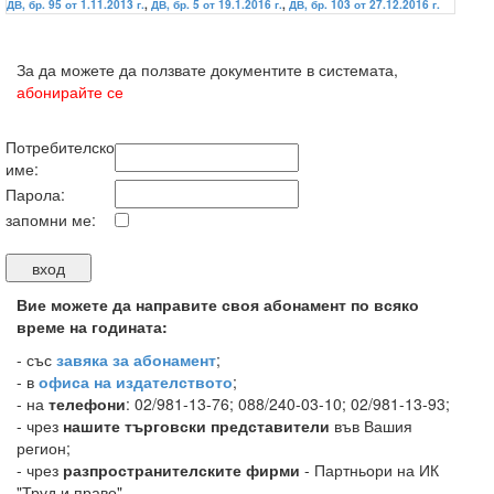
ДВ, бр. 95 от 1.11.2013 г.
,
ДВ, бр. 5 от 19.1.2016 г.
,
ДВ, бр. 103 от 27.12.2016 г.
За да можете да ползвате документите в системата,
абонирайте се
Потребителско
име:
Парола:
запомни ме:
Вие можете да направите своя абонамент по всяко
време на годината:
-
със
завяка за абонамент
;
- в
офиса на издателството
;
- на
телефони
: 02/981-13-76; 088/240-03-10; 02/981-13-93;
- чрез
нашите търговски представители
във Вашия
регион;
- чрез
разпространителските фирми
- Партньори на ИК
"Труд и право".