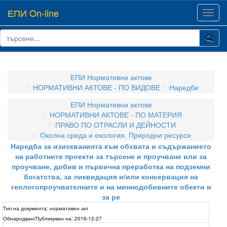
ЕПИ On-line
Toggl
navig
ЕПИ Нормативни актове
НОРМАТИВНИ АКТОВЕ - ПО ВИДОВЕ
Наредби
ЕПИ Нормативни актове
НОРМАТИВНИ АКТОВЕ - ПО МАТЕРИЯ
ПРАВО ПО ОТРАСЛИ И ДЕЙНОСТИ
Околна среда и екология. Природни ресурси
Наредба за изискванията към обхвата и съдържанието
на работните проекти за търсене и проучване или за
проучване, добив и първична преработка на подземни
богатства, за ликвидация и/или консервация на
геологопроучвателните и на миннодобивните обекти и
за ре
Тип на документа:
нормативен акт
Обнародван/Публикуван на:
2016-12-27