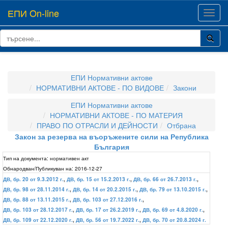
ЕПИ On-line
Toggl
navig
ЕПИ Нормативни актове
НОРМАТИВНИ АКТОВЕ - ПО ВИДОВЕ
Закони
ЕПИ Нормативни актове
НОРМАТИВНИ АКТОВЕ - ПО МАТЕРИЯ
ПРАВО ПО ОТРАСЛИ И ДЕЙНОСТИ
Отбрана
Закон за резерва на въоръжените сили на Република
България
Тип на документа:
нормативен акт
Обнародван/Публикуван на:
2016-12-27
ДВ, бр. 20 от 9.3.2012 г.
,
ДВ, бр. 15 от 15.2.2013 г.
,
ДВ, бр. 66 от 26.7.2013 г.
,
ДВ, бр. 98 от 28.11.2014 г.
,
ДВ, бр. 14 от 20.2.2015 г.
,
ДВ, бр. 79 от 13.10.2015 г.
,
ДВ, бр. 88 от 13.11.2015 г.
,
ДВ, бр. 103 от 27.12.2016 г.
,
ДВ, бр. 103 от 28.12.2017 г.
,
ДВ, бр. 17 от 26.2.2019 г.
,
ДВ, бр. 69 от 4.8.2020 г.
,
ДВ, бр. 109 от 22.12.2020 г.
,
ДВ, бр. 56 от 19.7.2022 г.
,
ДВ, бр. 70 от 20.8.2024 г.