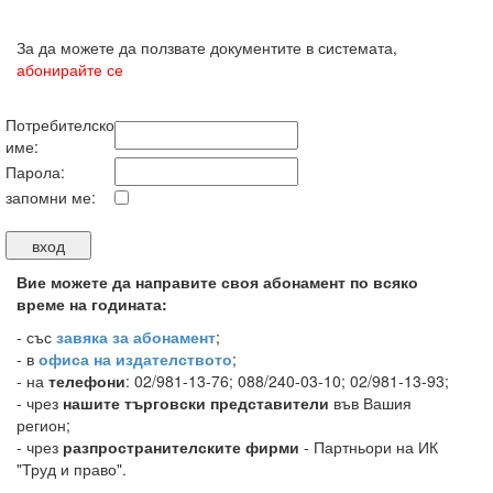
За да можете да ползвате документите в системата,
абонирайте се
Потребителско
име:
Парола:
запомни ме:
Вие можете да направите своя абонамент по всяко
време на годината:
-
със
завяка за абонамент
;
- в
офиса на издателството
;
- на
телефони
: 02/981-13-76; 088/240-03-10; 02/981-13-93;
- чрез
нашите търговски представители
във Вашия
регион;
- чрез
разпространителските фирми
- Партньори на ИК
"Труд и право".