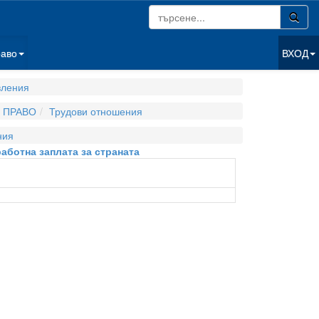
раво
ВХОД
вления
 ПРАВО
Трудови отношения
ния
работна заплата за страната