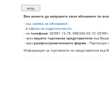
Вие можете да направите своя абонамент по вся
-
със
завяка за абонамент
;
- в
офиса на издателството
;
- на
телефони
: 02/981-13-76; 088/240-03-10; 02/981
- чрез
нашите търговски представители
във Ваши
- чрез
разпространителските фирми
- Партньори н
Информация за търговските ни представители във В