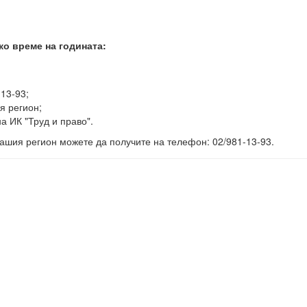
ко време на годината:
-13-93;
я регион;
а ИК "Труд и право".
ашия регион можете да получите на телефон: 02/981-13-93.