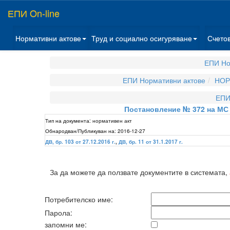
ЕПИ On-line
Нормативни актове
Труд и социално осигуряване
Счето
ЕПИ Но
ЕПИ Нормативни актове
НОР
ЕПИ
Постановление № 372 на МС о
Тип на документа:
нормативен акт
Обнародван/Публикуван на:
2016-12-27
ДВ, бр. 103 от 27.12.2016 г.
,
ДВ, бр. 11 от 31.1.2017 г.
За да можете да ползвате документите в системата,
Потребителско име:
Парола:
запомни ме: