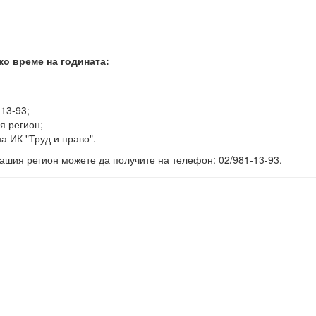
ко време на годината:
-13-93;
я регион;
а ИК "Труд и право".
ашия регион можете да получите на телефон: 02/981-13-93.