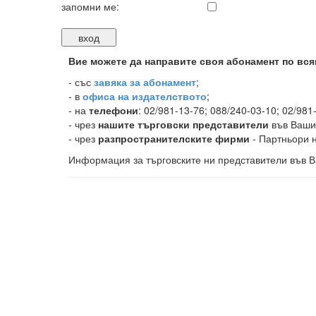
запомни ме:
Вие можете да направите своя абонамент по вся
-
със
завяка за абонамент
;
- в
офиса на издателството
;
- на
телефони
: 02/981-13-76; 088/240-03-10; 02/981
- чрез
нашите търговски представители
във Ваши
- чрез
разпространителските фирми
- Партньори н
Информация за търговските ни представители във В