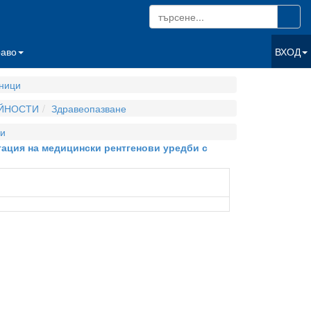
раво
ВХОД
ници
ЕЙНОСТИ
Здравеопазване
и
атация на медицински рентгенови уредби с