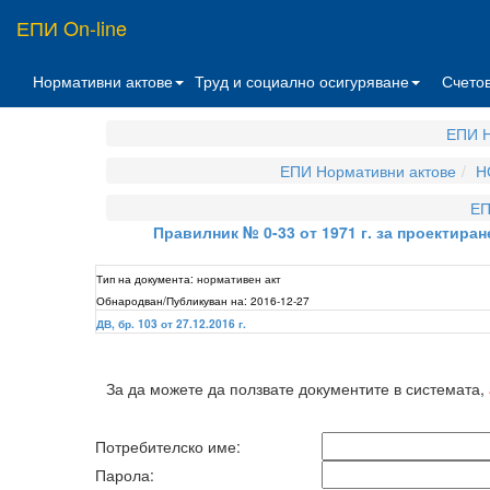
ЕПИ On-line
Нормативни актове
Труд и социално осигуряване
Счето
ЕПИ Н
ЕПИ Нормативни актове
Н
ЕП
Правилник № 0-33 от 1971 г. за проектира
Тип на документа:
нормативен акт
Обнародван/Публикуван на:
2016-12-27
ДВ, бр. 103 от 27.12.2016 г.
За да можете да ползвате документите в системата,
Потребителско име:
Парола: