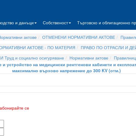
водство и данъци
Собственост
Търговско и облигационно п
ормативни актове
ОТМЕНЕНИ НОРМАТИВНИ АКТОВЕ
Правил
ОРМАТИВНИ АКТОВЕ - ПО МАТЕРИЯ
ПРАВО ПО ОТРАСЛИ И Д
И Труд и социално осигуряване
Нормативни актове
Правилниц
не и устройство на медицински рентгенови кабинети и експло
максимално върхово напрежение до 300 KV (отм.)
абонирайте се