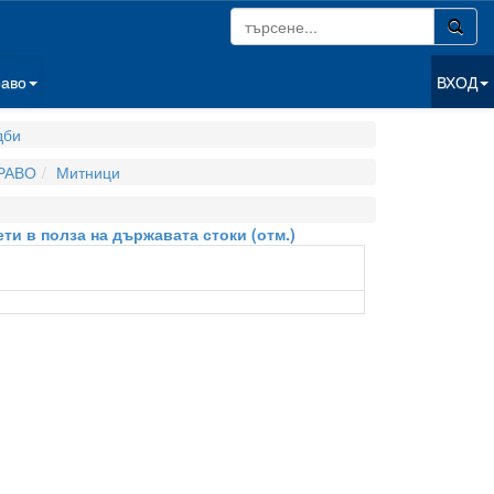
раво
ВХОД
дби
РАВО
Митници
ети в полза на държавата стоки (отм.)