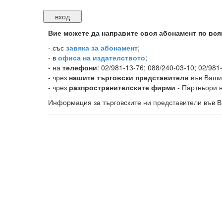
Вие можете да направите своя абонамент по вся
-
със
завяка за абонамент
;
- в
офиса на издателството
;
- на
телефони
: 02/981-13-76; 088/240-03-10; 02/981
- чрез
нашите търговски представители
във Ваши
- чрез
разпространителските фирми
- Партньори н
Информация за търговските ни представители във В