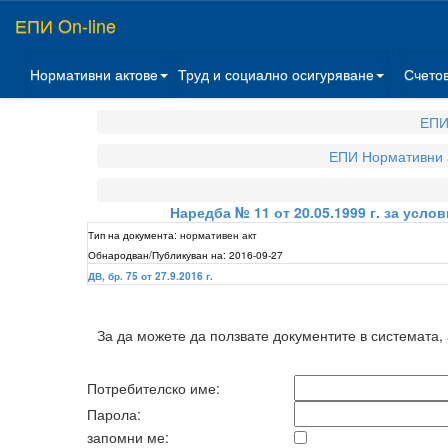
ЕПИ On-line
Нормативни актове
Труд и социално осигуряване
Счето
ЕПИ
ЕПИ Нормативни 
Наредба № 11 от 20.05.1999 г. за усло
Тип на документа:
нормативен акт
Обнародван/Публикуван на:
2016-09-27
ДВ, бр. 75 от 27.9.2016 г.
За да можете да ползвате документите в системата,
Потребителско име:
Парола:
запомни ме: