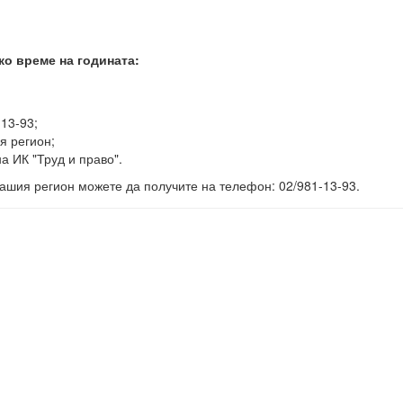
ко време на годината:
-13-93;
я регион;
а ИК "Труд и право".
ашия регион можете да получите на телефон: 02/981-13-93.