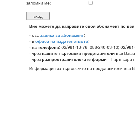
запомни ме:
Вие можете да направите своя абонамент по вся
-
със
завяка за абонамент
;
- в
офиса на издателството
;
- на
телефони
: 02/981-13-76; 088/240-03-10; 02/981
- чрез
нашите търговски представители
във Ваши
- чрез
разпространителските фирми
- Партньори н
Информация за търговските ни представители във В