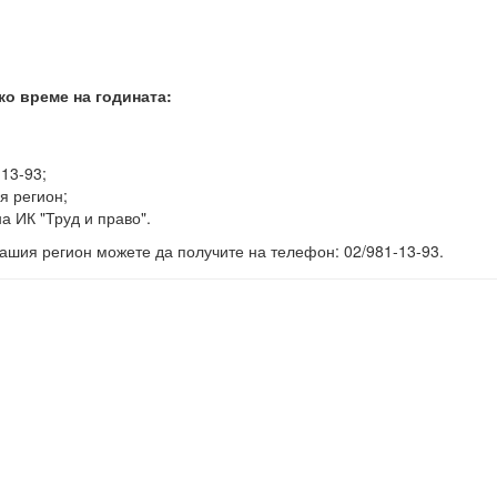
ко време на годината:
-13-93;
я регион;
а ИК "Труд и право".
ашия регион можете да получите на телефон: 02/981-13-93.