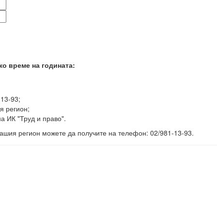
ко време на годината:
-13-93;
я регион;
а ИК "Труд и право".
ашия регион можете да получите на телефон: 02/981-13-93.