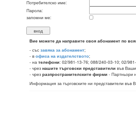
Потребителско име:
Парола:
запомни ме:
Вие можете да направите своя абонамент по вся
-
със
завяка за абонамент
;
- в
офиса на издателството
;
- на
телефони
: 02/981-13-76; 088/240-03-10; 02/981
- чрез
нашите търговски представители
във Ваши
- чрез
разпространителските фирми
- Партньори н
Информация за търговските ни представители във В