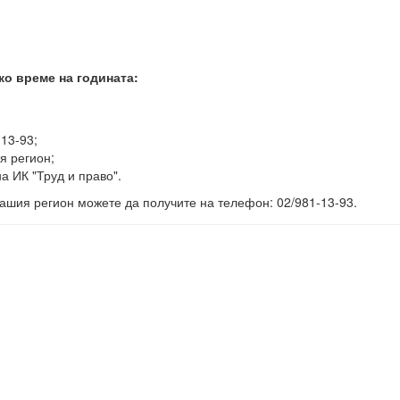
ко време на годината:
-13-93;
я регион;
а ИК "Труд и право".
ашия регион можете да получите на телефон: 02/981-13-93.