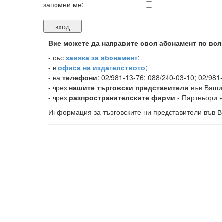
запомни ме:
Вие можете да направите своя абонамент по вся
-
със
завяка за абонамент
;
- в
офиса на издателството
;
- на
телефони
: 02/981-13-76; 088/240-03-10; 02/981
- чрез
нашите търговски представители
във Ваши
- чрез
разпространителските фирми
- Партньори н
Информация за търговските ни представители във В