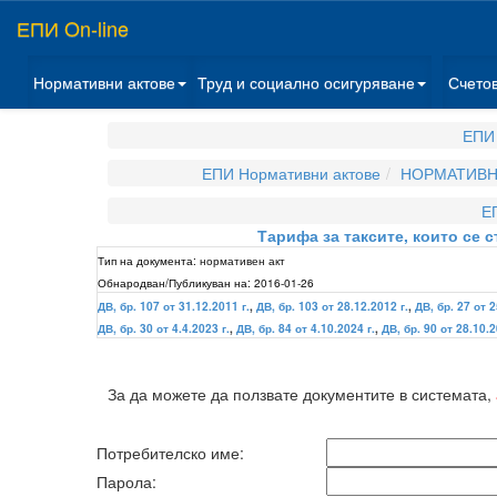
ЕПИ On-line
Нормативни актове
Труд и социално осигуряване
Счето
ЕПИ 
ЕПИ Нормативни актове
НОРМАТИВНИ
Е
Тарифа за таксите, които се 
Тип на документа:
нормативен акт
Обнародван/Публикуван на:
2016-01-26
ДВ, бр. 107 от 31.12.2011 г.
,
ДВ, бр. 103 от 28.12.2012 г.
,
ДВ, бр. 27 от 2
ДВ, бр. 30 от 4.4.2023 г.
,
ДВ, бр. 84 от 4.10.2024 г.
,
ДВ, бр. 90 от 28.10.2
За да можете да ползвате документите в системата,
Потребителско име:
Парола: