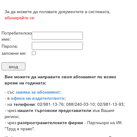
За да можете да ползвате документите в системата,
абонирайте се
Потребителско
име:
Парола:
запомни ме:
Вие можете да направите своя абонамент по всяко
време на годината:
-
със
завяка за абонамент
;
- в
офиса на издателството
;
- на
телефони
: 02/981-13-76; 088/240-03-10; 02/981-13-93;
- чрез
нашите търговски представители
във Вашия
регион;
- чрез
разпространителските фирми
- Партньори на ИК
"Труд и право".