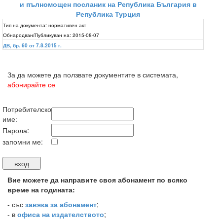
и пълномощен посланик на Република България в
Република Турция
Тип на документа:
нормативен акт
Обнародван/Публикуван на:
2015-08-07
ДВ, бр. 60 от 7.8.2015 г.
За да можете да ползвате документите в системата,
абонирайте се
Потребителско
име:
Парола:
запомни ме:
Вие можете да направите своя абонамент по всяко
време на годината:
-
със
завяка за абонамент
;
- в
офиса на издателството
;