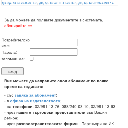
ДВ, бр. 74 от 20.9.2016 г.
,
ДВ, бр. 89 от 11.11.2016 г.
,
ДВ, бр. 60 от 25.7.2017 г.
За да можете да ползвате документите в системата,
абонирайте се
Потребителско
име:
Парола:
запомни ме:
Вие можете да направите своя абонамент по всяко
време на годината:
-
със
завяка за абонамент
;
- в
офиса на издателството
;
- на
телефони
: 02/981-13-76; 088/240-03-10; 02/981-13-93;
- чрез
нашите търговски представители
във Вашия
регион;
- чрез
разпространителските фирми
- Партньори на ИК