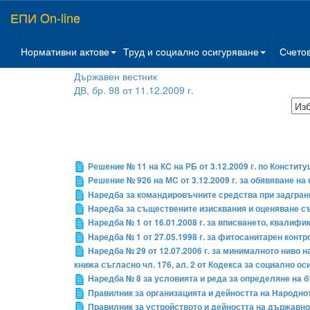
ЕПИ On-line
Нормативни актове
Труд и социално осигуряване
Счето
Държавен вестник
ДВ, бр. 98 от 11.12.2009 г.
Решение № 11 на КС на РБ от 3.12.2009 г. по Конститу
Решение № 926 на МС от 3.12.2009 г. за обявяване н
Наредба за командировъчните средства при задгран
Наредба за съществените изисквания и оценяване съ
Наредба № 1 от 16.01.2008 г. за вписването, квалиф
Наредба № 1 от 27.05.1998 г. за фитосанитарен контр
Наредба № 29 от 12.07.2006 г. за минималното ниво н
книжа съгласно чл. 176, ал. 2 от Кодекса за социално о
Наредба № 8 за условията и реда за определяне на 
Правилник за организацията и дейността на Народно
Правилник за устройството и дейността на държавн