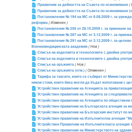
Правилник за дейността на Съвета по осиновяване
(
Правилник за дейността на Съвета по осиновяване (о
Постановление № 194 на МС от 6.08.2009 г. за уреж
реформа
( Изменен )
Постановление № 256 от 28.10.2009 г. за приемане н
Постановление № 287 на МС от 3.12.2009 г. за прие
Постановление № 291 на МС от 3.12.2009 г. за целев
Военномедицинската академия
( Нов )
Списък на изделията и технологиите с двойна употре
Списък на изделията и технологиите с двойна употреб
Списък на оръжията
( Нов )
Списък на оръжията (отм.)
( Отменен )
Тарифа за таксите, които се събират от Министерств
някои стоки, които биха могли да бъдат използвани с ц
Устройствен правилник на Агенцията за приватизаци
Устройствен правилник на Агенцията за следпривати
Устройствен правилник на Агенцията по обществени
Устройствен правилник на Българската агенция за и
Устройствен правилник на Българския институт по м
Устройствен правилник на Изпълнителна агенция "М
Устройствен Правилник на Изпълнителната агенция з
Устройствен правилник на Министерството на здрав