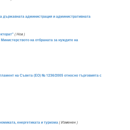
 на държавната администрация и административната
екторат"
( Нов )
а Министерството на отбраната за нуждите на
егламент на Съвета (ЕО) № 1236/2005 относно търговията с
омиката, енергетиката и туризма
( Изменен )