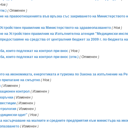
 Нов )
тм.)
( Отменен )
дане на правоотношенията във връзка със закриването на Министерството
а Устройствен правилник на Министерството на здравеопазването
( Нов )
мане на Устройствен правилник на Изпълнителна агенция "Медицински инсп
о предоставяне на средства от централния бюджет за 2009 г. по бюджета н
ба, които подлежат на контрол при внос
( Нов )
а, които подлежат на контрол при внос (отм.)
( Отменен )
ото на икономиката, енергетиката и туризма по Закона за изпълнение на Р
ел прилагане на смъртно
( Нов )
я
( Изменен )
зационен контрол
( Изменен )
 поръчки
( Изменен )
нвестиции
( Изменен )
етрология
( Изменен )
едицински одит"
( Нов )
а насърчаване на малките и средните предприятия към министъра на икон
еопазването
( Изменен )