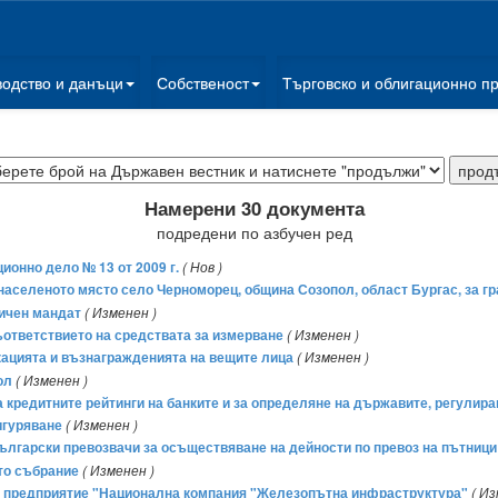
водство и данъци
Собственост
Търговско и облигационно п
Намерени 30 документа
подредени по азбучен ред
ционно дело № 13 от 2009 г.
( Нов )
а населеното място село Черноморец, община Созопол, област Бургас, за г
ичен мандат
( Изменен )
ответствието на средствата за измерване
( Изменен )
икацията и възнагражденията на вещите лица
( Изменен )
ол
( Изменен )
а кредитните рейтинги на банките и за определяне на държавите, регулира
сигуряване
( Изменен )
български превозвачи за осъществяване на дейности по превоз на пътници
то събрание
( Изменен )
о предприятие "Национална компания "Железопътна инфраструктура"
( Из