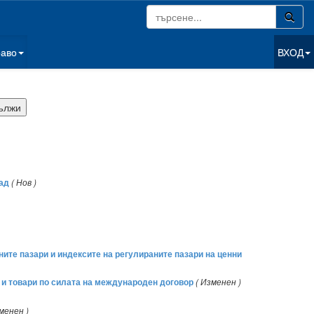
раво
ВХОД
рад
( Нов )
ните пазари и индексите на регулираните пазари на ценни
 и товари по силата на международен договор
( Изменен )
менен )