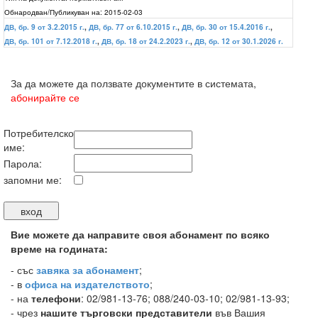
Обнародван/Публикуван на:
2015-02-03
ДВ, бр. 9 от 3.2.2015 г.
,
ДВ, бр. 77 от 6.10.2015 г.
,
ДВ, бр. 30 от 15.4.2016 г.
,
ДВ, бр. 101 от 7.12.2018 г.
,
ДВ, бр. 18 от 24.2.2023 г.
,
ДВ, бр. 12 от 30.1.2026 г.
За да можете да ползвате документите в системата,
абонирайте се
Потребителско
име:
Парола:
запомни ме:
Вие можете да направите своя абонамент по всяко
време на годината:
-
със
завяка за абонамент
;
- в
офиса на издателството
;
- на
телефони
: 02/981-13-76; 088/240-03-10; 02/981-13-93;
- чрез
нашите търговски представители
във Вашия