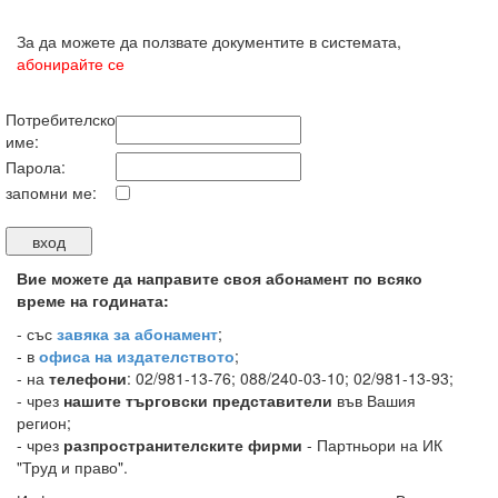
За да можете да ползвате документите в системата,
абонирайте се
Потребителско
име:
Парола:
запомни ме:
Вие можете да направите своя абонамент по всяко
време на годината:
-
със
завяка за абонамент
;
- в
офиса на издателството
;
- на
телефони
: 02/981-13-76; 088/240-03-10; 02/981-13-93;
- чрез
нашите търговски представители
във Вашия
регион;
- чрез
разпространителските фирми
- Партньори на ИК
"Труд и право".