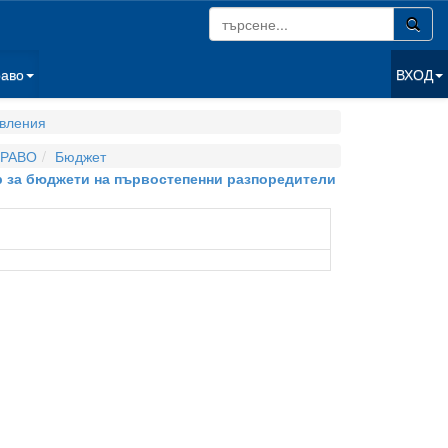
раво
ВХОД
вления
РАВО
Бюджет
ер за бюджети на първостепенни разпоредители