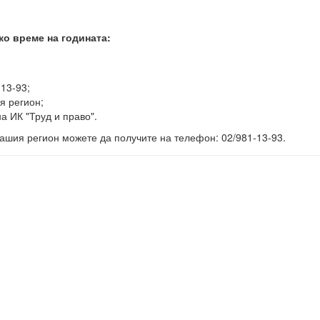
ко време на годината:
-13-93;
я регион;
а ИК "Труд и право".
ашия регион можете да получите на телефон: 02/981-13-93.