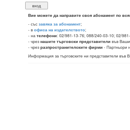
Вие можете да направите своя абонамент по вся
-
със
завяка за абонамент
;
- в
офиса на издателството
;
- на
телефони
: 02/981-13-76; 088/240-03-10; 02/981
- чрез
нашите търговски представители
във Ваши
- чрез
разпространителските фирми
- Партньори н
Информация за търговските ни представители във В